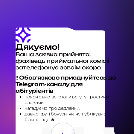
Дякуємо!
Ваша заявка прийнята,
фахівець приймальної комісії
зателефонує зовсім скоро
‼️ Обов'язково приєднуйтесь до
Telegram-каналу для
абітурієнтів
пояснюємо всі етапи вступу простими
словами,
нагадуємо про дедлайни,
даємо круті бонуси, які не публікуємо
більше ніде 🔥