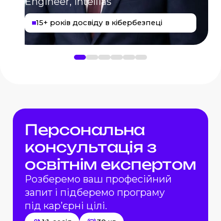
Engineer, Intellias
15+ років досвіду в кібербезпеці
П
е
р
с
о
н
а
л
ь
н
а
к
о
н
с
у
л
ь
т
а
ц
і
я
з
о
с
в
і
т
н
і
м
е
к
с
п
е
р
т
о
м
Розберемо ваш професійний
запит
і підберемо
програму
під кар’єрні
цілі.