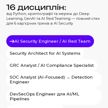
1
6
д
и
с
ц
и
п
л
і
н
:
від Python, криптографії та мереж до Deep
Learning, GenAI та AI Red Teaming — повний стек
для 6 кар’єрних треків в AI Security
AI Security Engineer / AI Red Team
Security Architect for AI Systems
GRC Analyst / AI Compliance Specialist
SOC Analyst (AI-Focused) → Detection
Engineer
DevSecOps Engineer для AI/ML
Pipelines