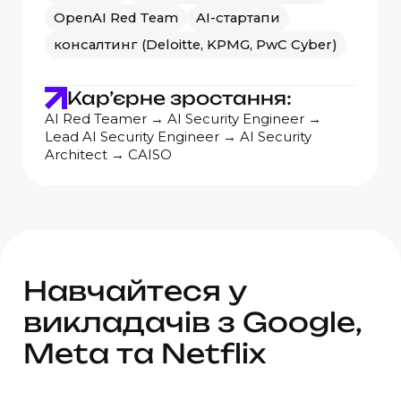
OpenAI Red Team
AI-стартапи
консалтинг (Deloitte, KPMG, PwC Cyber)
Кар’єрне зростання:
AI Red Teamer → AI Security Engineer →
Lead AI Security Engineer → AI Security
Architect → CAISO
Н
а
в
ч
а
й
т
е
с
я
у
в
и
к
л
а
д
а
ч
і
в
з
G
o
o
g
l
e
,
M
e
t
a
т
а
N
e
t
f
l
i
x