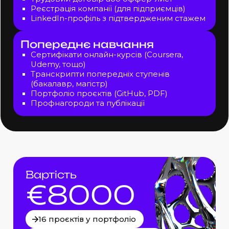
Реєстрація компанії (для підприємців)
LinkedIn-профіль з підтвердженим стажем
Попереднє навчання
Сертифікати онлайн-курсів (Coursera,
Udemy, тощо)
Транскрипти попередніх ступенів
(бакалавр, магістр)
Портфоліо проєктів (GitHub, PDF)
Профнагороди та публікації
Вартість
€8000
16 проєктів у портфоліо