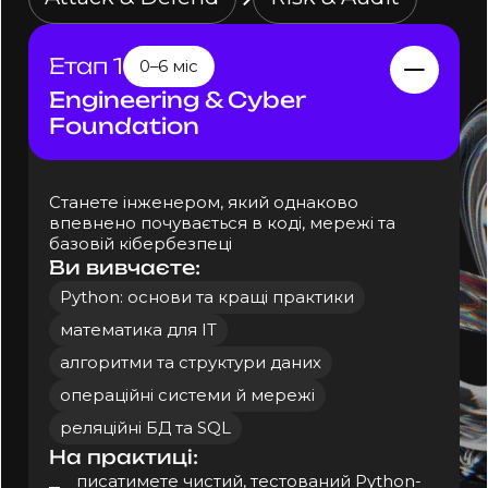
Етап 1
0–6 міс
Engineering & Cyber
Foundation
Станете інженером, який однаково
впевнено почувається в коді, мережі та
базовій кібербезпеці
Ви вивчаєте:
Python: основи та кращі практики
математика для IT
алгоритми та структури даних
операційні системи й мережі
реляційні БД та SQL
На практиці:
писатимете чистий, тестований Python-