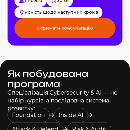
1:1-сесія
30 хв
Ясність щодо наступних кроків
Отримати консультацію
Я
к
п
о
б
у
д
о
в
а
н
а
п
р
о
г
р
а
м
а
Спеціалізація Cybersecurity & AI — не
набір курсів, а послідовна система
розвитку:
Foundation
Inside AI
Attack & Defend
Risk & Audit