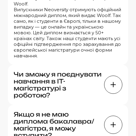
Woolf.
Випускники Neoversity отримують офіційний
міжнародний диплом, який видає Woolf. Так
само, як і студенти в Європі, тільки в нашому
випадку — це онлайн та українською
мовою. Цей диплом визнається у 50+
країнах світу. Також наші студенти мають усі
офіційні підтвердження про зарахування до
європейської магістратури очної форми
навчання.
Чи зможу я поєднувати
навчання в ІТ-
магістратурі з
роботою?
Так, оскільки навчання в Neoversity 100%
Якщо я не маю
онлайн. Більшість наших студентів успішно
диплома бакалавра/
поєднують роботу, життя та навчання.
Живі заняття проходять 2-3 рази на тиждень
магістра, я можу
у вечірній час з 19:30 до 21:30, але за потреби
вступити?