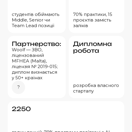
студентів обіймають
70% практики, 15
Middle, Senior чи
проєктів замість
Team Lead позиції
заліків
Партнерство:
Дипломна
робота
Woolf — ЗВО,
ліцензований
MFHEA (Malta),
ліцензія
№ 2019-015
;
диплом визнається
у 50+ країнах
розробка власного
?
стартапу
2250