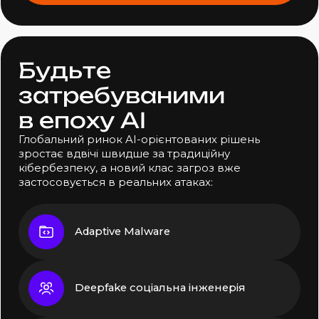
Б
у
д
ь
т
е
з
а
т
р
е
б
у
в
а
н
и
м
и
в
е
п
о
х
у
A
I
Глобальний ринок
AI-орієнтованих
рішень
зростає вдвічі швидше за традиційну
кібербезпеку,
а новий
клас загроз вже
застосовується
в реальних
атаках:
Adaptive Malware
Deepfake соціальна інженерія