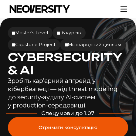
Master’s Level
16 курсів
Capstone Project
Міжнародний диплом
CYBERSECURITY
& AI
Зробіть кар’єрний апгрейд у
кібербезпеці —
від threat
modeling
до security-аудиту
AI-систем
у production-середовищі.
Спецумови до 1.07
Отримати консультацію