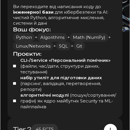
AI-системи)
Ключові навички:
Ви переходите від написання коду до
Observability AI-моделей
На практиці:
інженерної бази
для кібербезпеки та AI:
Adversarial ML Basics
чистий Python, алгоритмічне мислення,
картуватимете ризики AI-продукту й
Prompt & API Security
Zero Trust for AI
системи й дані
готуватимете техніко-юридичні звіти
Ваш фокус:
проєктуватимете політики доступу до
Pentesting Fundamentals
моделей, даних, агентів
Python
+
Algorithms
+
Math (NumPy)
+
SOC & Incident Response для AI-подій
проводитимете End-to-end AI-security
Linux/Networks
+
SQL
+
Git
аудит від Attack Surface до рекомендацій
для C-level
Проєкти:
Ключові навички:
CLI-/Service «Персональний помічник»
(файли, час/дати, структури даних,
AI Threat Modeling & Risk
тестування)
GRC for AI (GDPR, EU AI Act, NIST AI RMF)
набір утиліт для підготовки даних
(парсинг, валідація, перетворення,
IAM Design
Full-cycle AI Security Audit
репорти)
комунікація з CISO
алгоритмічні модулі
(пошук/сортування/
графи) як ядро майбутніх Security та ML-
юристами та менеджментом
пайплайнів
Tier 2
45 ECTS