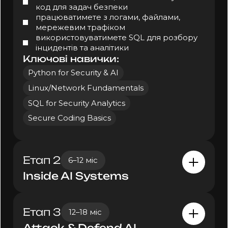
код для задач безпеки
працюватимете з логами, файлами,
мережевим трафіком
використовуватимете SQL для розбору
інцидентів та аналітики
Ключові навички:
Python for Security & AI
Linux/Network Fundamentals
SQL for Security Analytics
Secure Coding Basics
Етап 2
6–12 міс
Inside AI Systems
Етап 3
Розберетеся, що саме захищаєте: як
12–18 міс
влаштовані ML-моделі, Deep Learning і
Attack & Defend AI