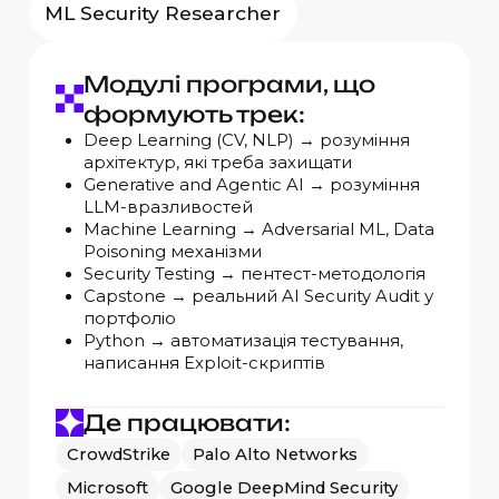
ML Security Researcher
Модулі програми, що
формують трек:
Deep Learning (CV, NLP) → розуміння
архітектур, які треба захищати
Generative and Agentic AI → розуміння
LLM-вразливостей
Machine Learning → Adversarial ML, Data
Poisoning механізми
Security Testing → пентест-методологія
Capstone → реальний AI Security Audit у
портфоліо
Python → автоматизація тестування,
написання Exploit-скриптів
Де працювати:
CrowdStrike
Palo Alto Networks
Microsoft
Google DeepMind Security