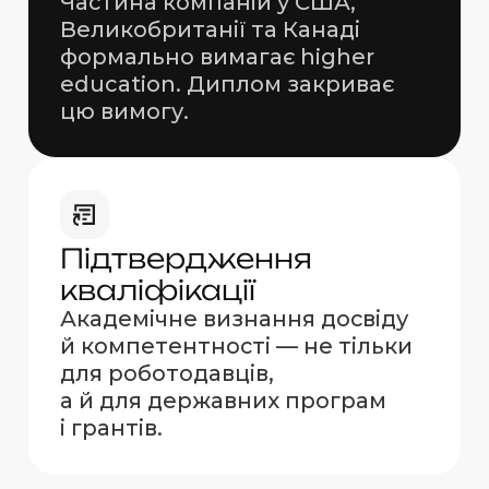
Частина компаній у США,
Великобританії та Канаді
формально вимагає higher
education. Диплом закриває
цю вимогу
.
Підтвердження
кваліфікації
Академічне визнання досвіду
й компетентності
— не тільки
для роботодавців
,
а й для державних
програм
і грантів
.