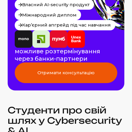
Власний AI-security продукт
Міжнародний диплом
Кар’єрний апгрейд під час навчання
можливе розтермінування
через банки-партнери
Отримати консультацію
С
т
у
д
е
н
т
и
п
р
о
с
в
і
й
ш
л
я
х
у
C
y
b
e
r
s
e
c
u
r
i
t
y
&
A
I