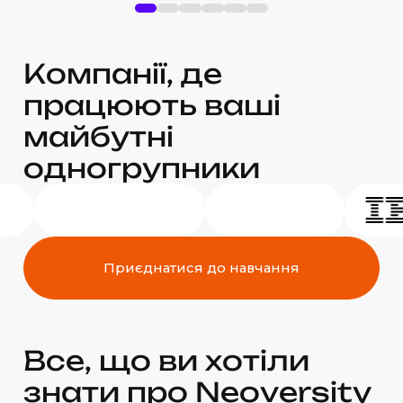
К
о
м
п
а
н
і
ї
,
д
е
п
р
а
ц
ю
ю
т
ь
в
а
ш
і
м
а
й
б
у
т
н
і
о
д
н
о
г
р
у
п
н
и
к
и
Приєднатися до навчання
В
с
е
,
щ
о
в
и
х
о
т
і
л
и
з
н
а
т
и
п
р
о
N
e
o
v
e
r
s
i
t
y