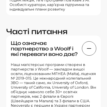
годин лекцій, 78% програми пов’язані з АІ.
Особисті куратори, кар’єрна підтримка та
індивідуальні плани розвитку
Ч
а
с
т
і
п
и
т
а
н
н
я
Що означає
партнерство з Woolf і
які переваги воно дає?
Наші магістерські програми створені в
партнерстві з Woolf — закладом вищої
освіти, ліцензованим MFHEA (Malta), ліцензія
№ 2019-015. Це міжнародний колегіальний
ЗВО — такий само, як University of Oxford,
University of California, University of London. Він
обʼєднує навколо себе 30+ освітніх
партнерів, має 2 філіали в Європі
(Швейцарія та Мальта) та 3 філіали в США.
Neoversity є першим в Україні партнером