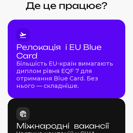
Де це працює?
Релокація і EU Blue
Card
Більшість EU-країн вимагають
диплом рівня EQF 7 для
отримання Blue Card. Без
нього — складніше.
Міжнародні вакансії