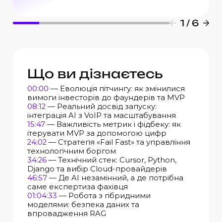
1 / 6
Що ви дізнаєтесь
00:00
— Еволюція пітчингу: як змінилися
вимоги інвесторів до фаундерів та MVP
08:12
— Реальний досвід запуску:
інтеграція AI з VoIP та масштабування
15:47
— Важливість метрик і фідбеку: як
ітерувати MVP за допомогою цифр
24:02
— Стратегія «Fail Fast» та управління
технологічним боргом
34:26
— Технічний стек: Cursor, Python,
Django та вибір Cloud-провайдерів
46:57
— Де AI незамінний, а де потрібна
саме експертиза фахівця
01:04:33
— Робота з гібридними
моделями: безпека даних та
впровадження RAG