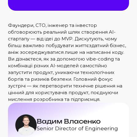
Фаундери, CTO, інженер та інвестор
обговорюють реальний шлях створення AI-
стартапу — від ідеї до MVP. Дискутують, чому
більш важливо побудувати життєздатний бізнес,
аніж зосереджуватися лише на написанні коду.
Ви дізнаєтеся, як за допомогою vibe-coding та
комбінації різних AI-моделей самостійно
запустити продукт, уникаючи технологічних
боргів та ризиків безпеки. Головний фокус
зустрічі — як перетворити технічне рішення на
цінний для користувачів продукт, поєднуючи
мислення розробника та підприємця.
Дмитро Кошельник
Артем Михайлов
Вадим Власенко
Андрій Фурман
Олег Поліщук
Катерина Бабій
Chief Portfolio Officer у Mission
Директор з корпоративних
Senior Director of Engineering
Co-founder & CTO у HAPP AI
Co-founder at Okast.tv
Full-stack Developer в Eleks
Possible Ventures
рішень в ISSP