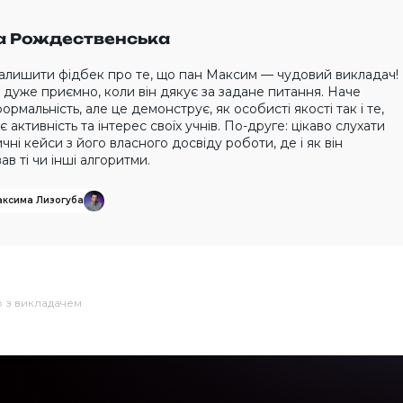
 Рождественська
залишити фідбек про те, що пан Максим — чудовий викладач!
дуже приємно, коли він дякує за задане питання. Наче
ормальність, але це демонструє, як особисті якості так і те,
є активність та інтерес своїх учнів. По-друге: цікаво слухати
чні кейси з його власного досвіду роботи, де і як він
ав ті чи інші алгоритми.
аксима Лизогуба
ю з викладачем