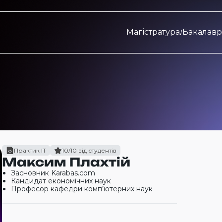
Магістратура
Бакалавр
Практик ІТ
10/10 від студентів
Максим Плахтій
Засновник Karabas.com
Кандидат економічних наук
Професор кафедри комп’ютерних наук