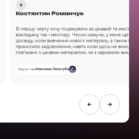
Костянтин Романчук
В першу чергу хочу подякувати за цікавий та змістовни
викладачу так і ментору. Чесно кажучи, у мене ще не 
досвіду, коли вивчення нового матеріалу, а також вик
приносило задоволення, навіть коли щось не виходило
пов'язано з цікавим матеріалом, чи з харизмою виклада
Відгук про
Максима Лизогуба