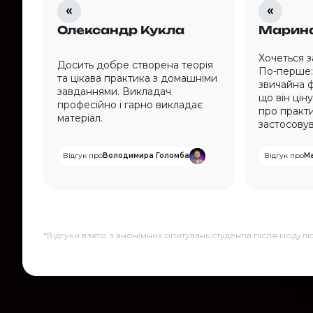
Олександр Кукла
Марина
Хочеться 
Досить добре створена теорія
По-перше: 
та цікава практика з домашніми
звичайна ф
завданнями. Викладач
що він ціну
професійно і гарно викладає
про практи
матеріал.
застосовув
Відгук про
Володимира Голомба
Відгук про
М
*Відгуки взято з анонімних опитувань студентів після модул