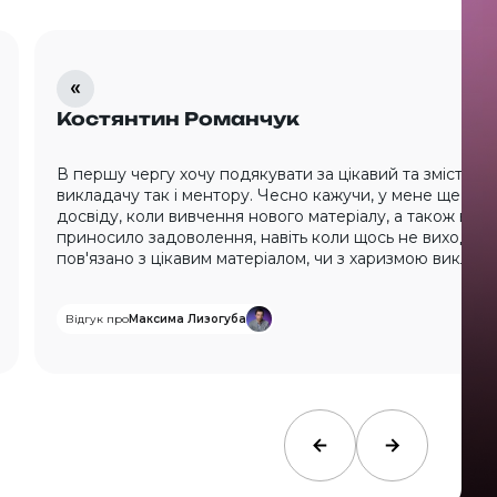
Костянтин Романчук
В першу чергу хочу подякувати за цікавий та змістовни
викладачу так і ментору. Чесно кажучи, у мене ще не 
досвіду, коли вивчення нового матеріалу, а також вик
приносило задоволення, навіть коли щось не виходило
пов'язано з цікавим матеріалом, чи з харизмою виклада
Відгук про
Максима Лизогуба