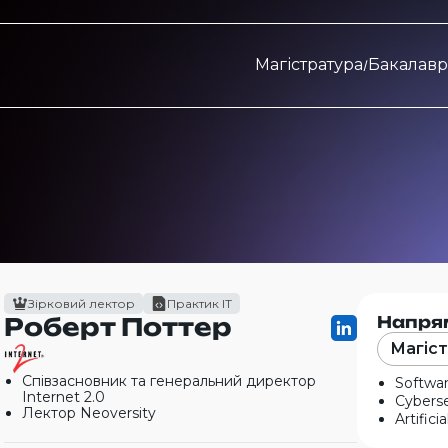
Магістратура
Бакалавр
Зірковий лектор
Практик ІТ
Роберт Поттер
Напря
Магіс
Співзасновник та генеральний директор
Softwar
Internet 2.0
Cyberse
Лектор Neoversity
Artific