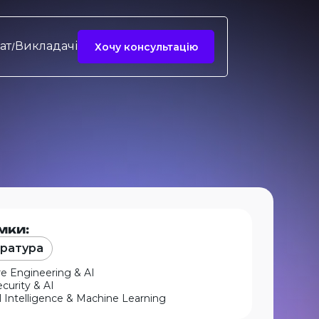
ат
Викладачі
Хочу консультацію
мки:
тратура
e Engineering & AI
curity & AI
ial Intelligence & Machine Learning