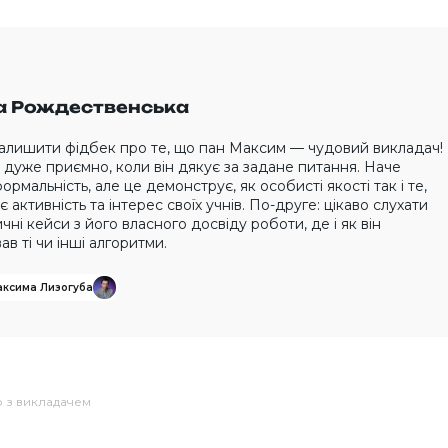
 Рождественська
залишити фідбек про те, що пан Максим — чудовий викладач!
дуже приємно, коли він дякує за задане питання. Наче
ормальність, але це демонструє, як особисті якості так і те,
є активність та інтерес своїх учнів. По-друге: цікаво слухати
чні кейси з його власного досвіду роботи, де і як він
ав ті чи інші алгоритми.
аксима Лизогуба
ю з викладачем