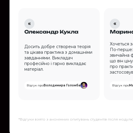
Олександр Кукла
Марина
Хочеться 
Досить добре створена теорія
По-перше: 
та цікава практика з домашніми
звичайна ф
завданнями. Викладач
що він ціну
професійно і гарно викладає
про практи
матеріал.
застосовув
Відгук про
Володимира Голомба
Відгук про
М
*Відгуки взято з анонімних опитувань студентів після модул