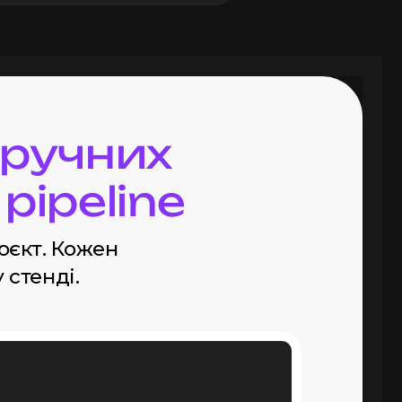
 ручних
pipeline
єкт. Кожен
 стенді.