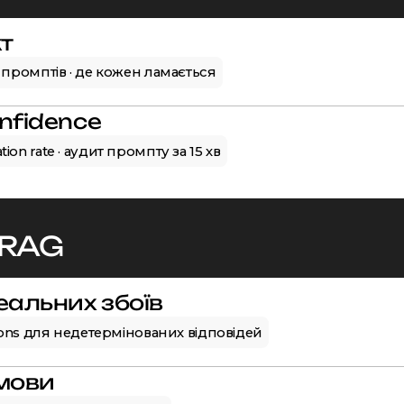
т
 промптів · де кожен ламається
nfidence
nation rate · аудит промпту за 15 хв
 RAG
еальних збоїв
tions для недетермінованих відповідей
дмови