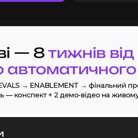
ві — 8
тижнів від
о автоматичного 
 EVALS → ENABLEMENT → фінальний про
 — конспект + 2 демо-відео на живому
и