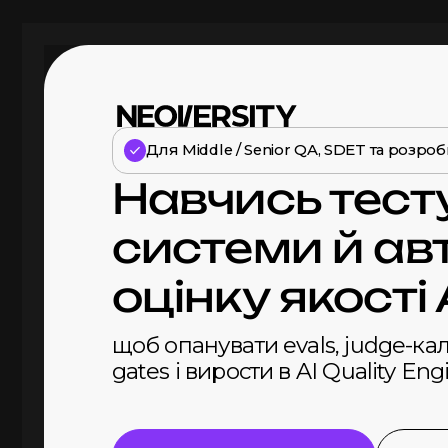
Для Middle / Senior QA, SDET та розроб
Навчись тест
системи й ав
оцінку якості 
щоб опанувати evals, judge-кал
gates і вирости в AI Quality Eng