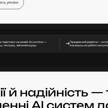
тись умови
и практики на живій AI-системі —
Працюючий pipeline — інст
ш, тестуєш, автоматизуєш
показуєш на роботі наступн
 й надійність —
денні
АІ систем д