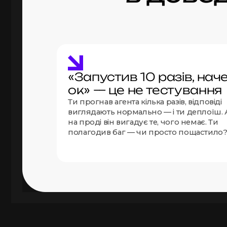
«Запустив 10 разів, нач
ок» — це не тестування
Ти прогнав агента кілька разів, відповіді
виглядають нормально — і ти деплоїш. 
на проді він вигадує те, чого немає. Ти
полагодив баг — чи просто пощастило