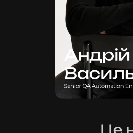
Андрій
Васил
Senior QA Automation En
Це 