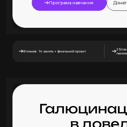
Програма навчання
Дізна
2 блок
8 тижнів · 14 занять + фінальний проєкт
ламає
Галюцинації
в дове