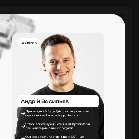
Cпікер
Андрій Васильєв
Практик, який будує QA-практику з нуля —
оцінює якість AI-систем у production
Створив систему оцінювання AI-провайдерів
для недетермінованих продуктів
Оцінював якість AI-видачі ще у 2021 — до