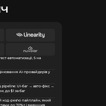
ач
тест-автоматизації, 5 на
інювання AI-провайдерів у
 pipeline: UI-баг → авто-фікс →
и, до $1 за баг
й код-рев'ю пайплайн, який
стами до 70%+ і зменшив