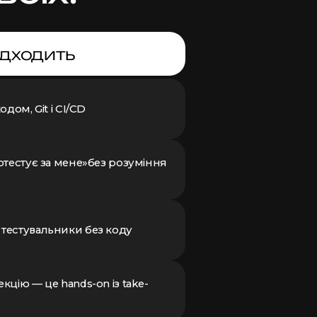
ідходить
одом, Git і CI/CD
ротестує за мене»без розуміння
 тестувальники без коду
екцію — це hands-on із take-