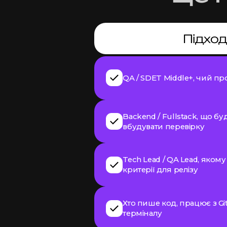
Підхо
QA / SDET Middle+, чий п
Backend / Fullstack, що бу
вбудувати перевірку
Tech Lead / QA Lead, якому
критерії для релізу
Хто пише код, працює з Git,
терміналу