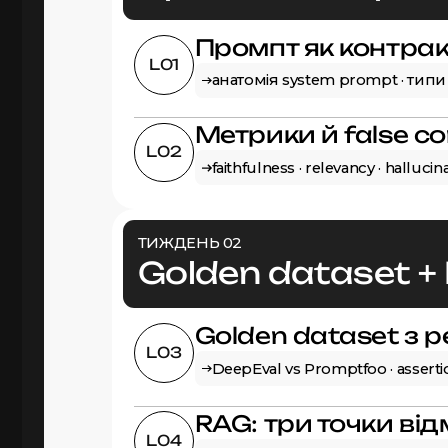
Промпт як контрак
L01
анатомія system prompt · типи
Метрики й false co
L02
faithfulness · relevancy · halluci
ТИЖДЕНЬ 02
Golden dataset +
Golden dataset з р
L03
DeepEval vs Promptfoo · asser
RAG: три точки ві
L04