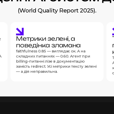
(World Quality Report 2025).
е
Метрики зелені, а
поведінка зламана
faithfulness 0.85 — виглядає ок. А на
А
складних питаннях — 0.60. Агент при
billing-питанні лізе в документацію
?
замість redirect. Усі метрики тексту зелені
— а дія неправильна.