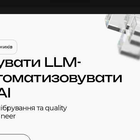
ників
увати LLM-
томатизовувати
АІ
ібрування та quality
ineer