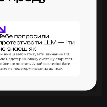
Тебе попросили
протестувати LLM — і ти
не знаєш як
Ти вмієш автоматизувати звичайне ПЗ.
Але недетерміновану систему старі тест-
кейси не ловлять. А найважливіші баги —
саме на недетермінованих шляхах.