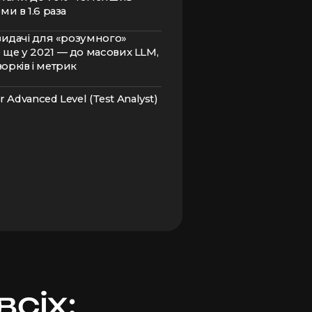
ми в 1.6 раза
-видачі для «розумного»
ще у 2021 — до масових LLM,
орків і метрик
r Advanced Level (Test Analyst)
всіх: