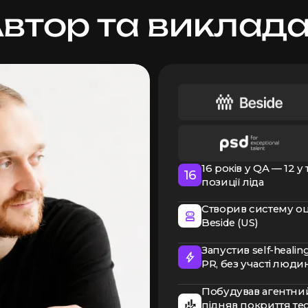
втор та виклад
16 років у QA — 12 у 
16
позиції ліда
Створив систему оц
Beside (US)
Запустив self-healing
PR, без участі людин
Побудував агентни
підняв покриття те