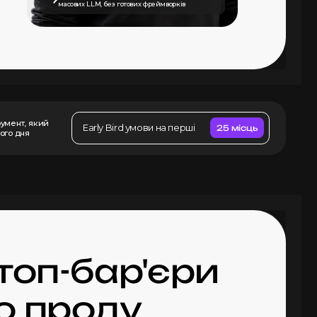
масових LLM, без готових фреймворків
румент, який
Early Bird умови на перші
25 місць
ого дня
 топ-бар'єри
о проду