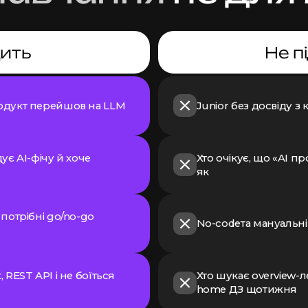
дить
Не п
родукт перейшов на LLM
Junior без досвіду з к
дує AI-фічу й хоче
Хто очікує, що «AI п
як
 потрібні go/no-go
No-codeта мануальні
 REST API і не боїться
Хто шукає overview-л
home ДЗ щотижня