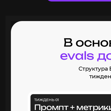
В осно
evals д
Структура
тиждень
ТИЖДЕНЬ 01
Промпт + метрик