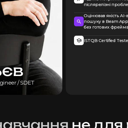
післярелізні пробле
Оцінював якість AI
пошуку в Beam App 
без готових фреймв
ISTQB Certified Teste
ьєв
gineer / SDET
навчання
не для 