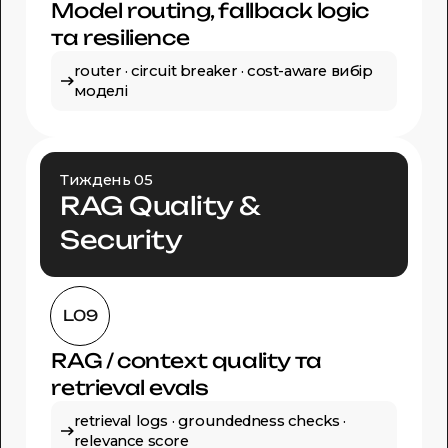
Model routing, fallback logic
та resilience
router · circuit breaker · cost-aware вибір
моделі
Тиждень 05
RAG Quality &
Security
L09
RAG / context quality та
retrieval evals
retrieval logs · groundedness checks ·
relevance score