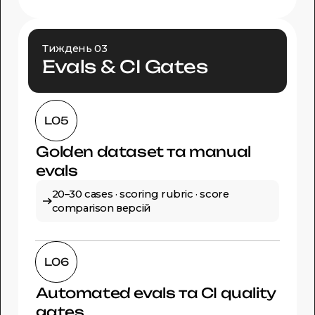
Тиждень 03
Evals & CI Gates
L05
Golden dataset та manual
evals
20–30 cases · scoring rubric · score
comparison версій
L06
Automated evals та CI quality
gates