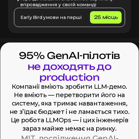
впровадження у своїй команді
25 місць
Early Bird умови на перші
95% GenAI-пілотів
не доходять до
production
Компанії вміють зробити LLM-демо.
Не вміють — перетворити його на
систему, яка тримає навантаження,
не зʼїдає бюджет
і не
ламається тихо.
Це робота LLMOps — і цих інженерів
зараз майже немає на ринку.
MIT, дослідження GenAI-