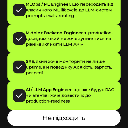
MLOps / ML Engineer,
що переходить від
класичного ML lifecycle до LLM-систем:
prompts, evals, routing
Middle+ Backend Engineer
з production-
досвідом, який не хоче зупинятись на
рівні «викликати LLM API»
SRE
, який хоче моніторити не лише
uptime, а й поведінку AI: якість, вартість,
регресії
AI / LLM App Engineer
, що вже будує RAG
чи агентів і хоче довести їх до
production-readiness
Не підходить