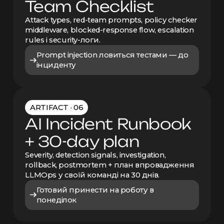
Team Checklist
Attack types, red-team prompts, policy checker
middleware, blocked-response flow, escalation
rules і security-логи.
Prompt injection ловиться тестами — до
інциденту
ARTIFACT · 06
AI Incident Runbook
+ 30-day plan
Severity, detection signals, investigation,
rollback, postmortem + план впровадження
LLMOps у своїй команді на 30 днів.
Готовий принести на роботу в
понеділок