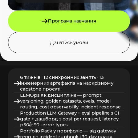
Програма навчання
Дізнатись умови
6 тижнів · 12 синхронних занять · 13
інженерних артефактів на наскрізному
capstone проєкті
LLMOps як дисципліна — prompt
versioning, golden datasets, evals, model
routing, cost observability, incident response
Production LLM Gateway + eval pipeline з CI
gate + дашборд з cost per request, latency
p50/p90 і error types
Portfolio Pack у портфоліо — від gateway
repo до incident runbook і 30-day плану