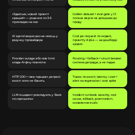
«Здається, новий промпт
Golden dataset + eval gate у CI:
кращий» — рішення по 3–5
погана версія не доїжджає до
прикладах на око
проду
AI spend видно раз на місяць у
Cost per request по моделі,
рахунку провайдера
промпту й фічі — на дашборді
щодня
Provider outage або rate limit
Routing + fallback + circuit breaker:
кладе AI-фічу повністю
система деградує, а не падає
HTTP 200 = «все працює», регресії
Traces по якості, latency і cost +
якості ніхто не бачить
alert на regression і cost spike
LLM-інцидент розслідують у Slack
Incident runbook: severity, root
по скріншотах
cause, rollback, postmortem,
оновлення evals