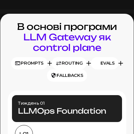
В основі програми
LLM Gateway як
control plane
PROMPTS
ROUTING
EVALS
FALLBACKS
Тиждень 01
LLMOps Foundation
L01