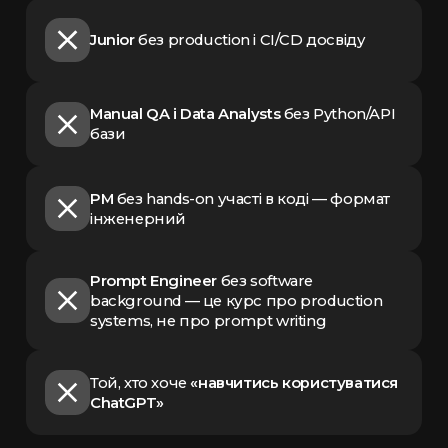
Junior
без production і CI/CD досвіду
Manual QA і Data Analysts
без Python/API
бази
PM
без hands-on участі в коді — формат
інженерний
Prompt Engineer
без software
background — це курс про production
systems, не про prompt writing
Той, хто хоче
«навчитись користуватися
ChatGPT»