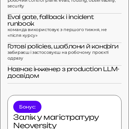
робочий control plane: evals, routing, observability,
security
Eval gate, fallback і incident
runbook
команда використовує з першого тижня, не
«після курсу»
Готові policies, шаблони й конфіги
забираєш і застосовуєш на робочому проєкті
одразу
Навчає інженер з production LLM-
досвідом
Бонус:
Залік у магістратуру
Neoversity