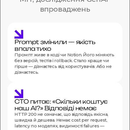
впроваджень
Prompt змінили — якість
впала тихо
Промпт живе в коді чи Notion. Його міняють
без версій, тестів і rollback. Стало краще чи
гірше — дізнаєтесь від користувачів. Або не
дізнаєтесь.
CTO питає: «Скільки коштує
наш AI?» Відповіді немає
HTTP 200 не означає, що відповідь якісна,
швидка й дешева. Немає cost per request,
latency по моделях, видимості failures —