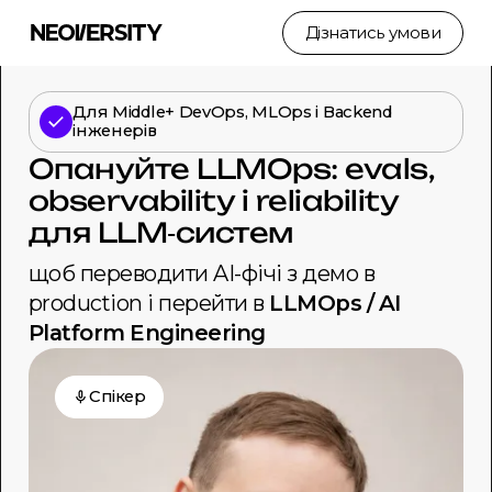
Дізнатись умови
Для Middle+ DevOps, MLOps і Backend
інженерів
Опануйте LLMOps: evals,
observability і reliability
для LLM‑систем
щоб переводити AI-фічі з демо в
production і перейти в
LLMOps / AI
Platform Engineering
Cпікер