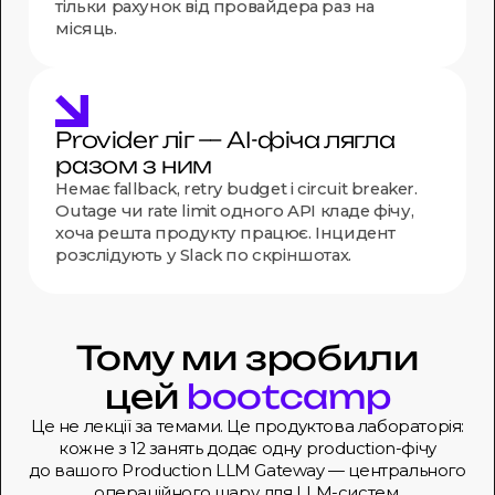
тільки рахунок від провайдера раз на
місяць.
Provider ліг — AI-фіча лягла
разом з ним
Немає fallback, retry budget і circuit breaker.
Outage чи rate limit одного API кладе фічу,
хоча решта продукту працює. Інцидент
розслідують у Slack по скріншотах.
Тому ми зробили
цей
bootcamp
Це не лекції за темами. Це продуктова лабораторія:
кожне з 12 занять додає одну production-фічу
до вашого
Production LLM Gateway — центрального
операційного шару для LLM-систем.