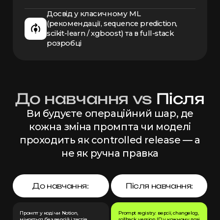
Досвід у класичному ML
(рекомендації, sequence prediction,
scikit-learn / xgboost) та в full-stack
розробці
До навчання vs
Після
Ви будуєте операційний шар, де
кожна зміна промпта чи моделі
проходить як controlled release — а
не як ручна правка
До навчання:
Після навчання:
Промпт у коді чи Notion,
Prompt registry: версії, changelog,
міняється без версій і тестів
rollback, version ID у кожному лозі