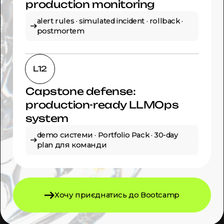
production monitoring
alert rules · simulated incident · rollback ·
postmortem
L12
Capstone defense:
production-ready LLMOps
system
demo системи · Portfolio Pack · 30-day
plan для команди
Хочу приєднатись до Bootcamp