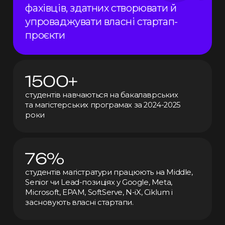
фахівців, здатних створювати й
упроваджувати власні стартап-
проєкти
1500+
студентів навчаються
на бакалаврських
та магістерських
програмах за 2024-2025
роки
76%
студентів магістратури працюють
на Middle
,
Senior чи Lead-позиціях
у Google
, Meta,
Microsoft, EPAM, SoftServe, N-iX, Ciklum і
засновують власні стартапи.