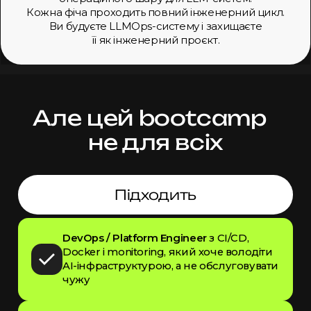
Кожна фіча проходить повний інженерний цикл.
Ви будуєте
LLMOps-систему і захищаєте
її як інженерний
проєкт.
Але цей bootcamp
не для всіх
Підходить
DevOps / Platform Engineer
з CI/CD,
Docker і monitoring, який хоче володіти
AI-інфраструктурою, а не обслуговувати
чужу