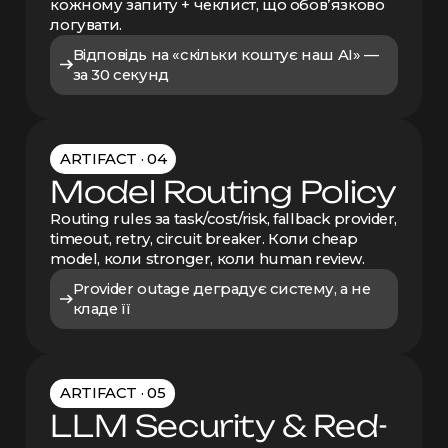
кожному запиту + чеклист, що обовʼязково
логувати.
Відповідь на «скільки коштує наш AI» —
за 30 секунд
ARTIFACT · 04
Model Routing Policy
Routing rules за task/cost/risk, fallback provider,
timeout, retry, circuit breaker. Коли cheap
model, коли stronger, коли human review.
Provider outage деградує систему, а не
кладе її
ARTIFACT · 05
LLM Security & Red-