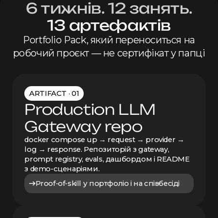
6 тижнів. 12 занять.
13 артефактів
Portfolio Pack, який переноситься на
робочий проєкт —
не сертифікат
у папці
ARTIFACT · 01
Production LLM
Gateway repo
docker compose up → request → provider →
log → response. Репозиторій з gateway,
prompt registry, evals, дашбордом і README
з demo-сценаріями.
Proof-of-skill у портфоліо і на співбесіді