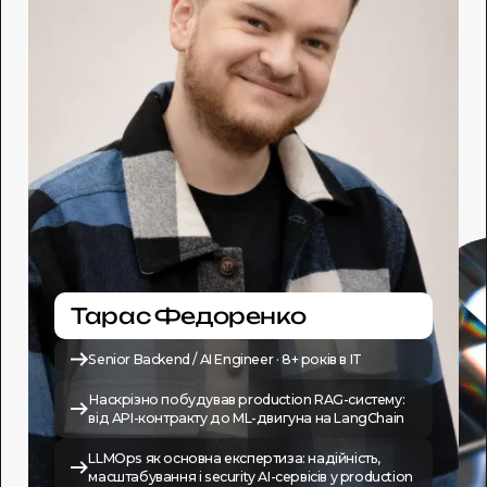
Тарас Федоренко
Senior Backend / AI Engineer · 8+ років в IT
Наскрізно побудував production RAG-систему:
від API-контракту до ML-двигуна на LangChain
LLMOps як основна експертиза: надійність,
масштабування і security AI-сервісів у production