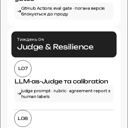
GitHub Actions eval gate · погана версія
блокується до проду
Тиждень 04
Judge & Resilience
L07
LLM-as-Judge та calibration
judge prompt · rubric · agreement report з
human labels
L08