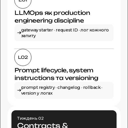
LLMOps як production
engineering discipline
gateway starter · request ID · лог кожного
запиту
L02
Prompt lifecycle, system
instructions та versioning
prompt registry · changelog · rollback ·
version у логах
Тиждень 02
Contracts &