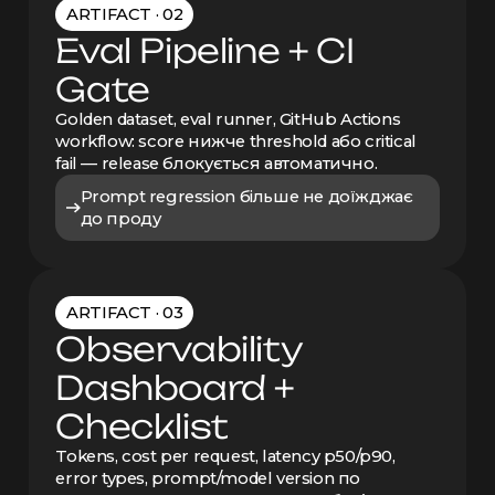
ARTIFACT · 02
Eval Pipeline + CI
Gate
Golden dataset, eval runner, GitHub Actions
workflow: score нижче threshold або critical
fail — release блокується автоматично.
Prompt regression більше не доїжджає
до проду
ARTIFACT · 03
Observability
Dashboard +
Checklist
Tokens, cost per request, latency p50/p90,
error types, prompt/model version по