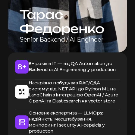
Тарас
Федоренко
Senior Backend / AI Engineer
8+ років в IT — від QA Automation до
8+
Backend та AI Engineering у production
Наскрізно побудував RAG/Q&A
систему: від .NET API до Python ML на
LangChain з інтеграцією OpenAI / Azure
OpenAI та Elasticsearch як vector store
Основна експертиза — LLMOps:
надійність, масштабування,
моніторинг і security AI-сервісів у
production