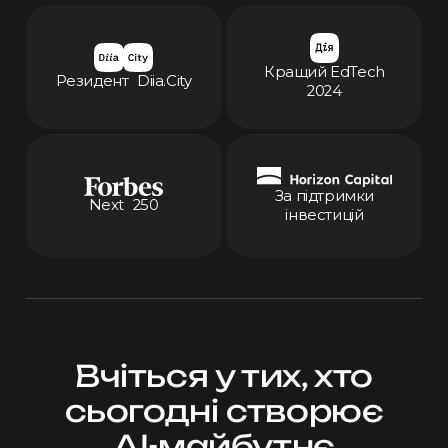
Кращий EdTech
Резидент Diia.City
2024
За підтримки
Next 250
інвестицій
Вчіться у тих, хто
сьогодні створює
AI-майбутнє