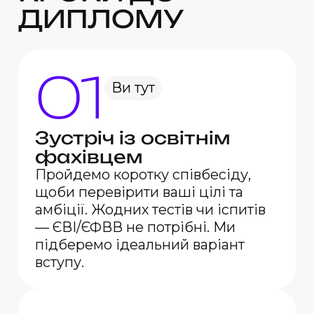
ДИПЛОМУ
01
Ви тут
Зустріч із освітнім
фахівцем
Пройдемо коротку співбесіду,
щоби перевірити ваші цілі та
амбіції. Жодних тестів чи іспитів
— ЄВІ/ЄФВВ не потрібні. Ми
підберемо ідеальний варіант
вступу.