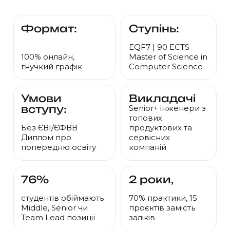
Формат:
Ступінь:
EQF7 | 90 ECTS
100% онлайн,
Master of Science in
гнучкий графік
Computer Science
Умови
Викладачі
вступу:
Senior+ інженери з
топових
Без ЄВІ/ЄФВВ
продуктових та
Диплом про
сервісних
попередню освіту
компаній
76%
2 роки,
студентів обіймають
70% практики, 15
Middle, Senior чи
проєктів замість
Team Lead позиції
заліків