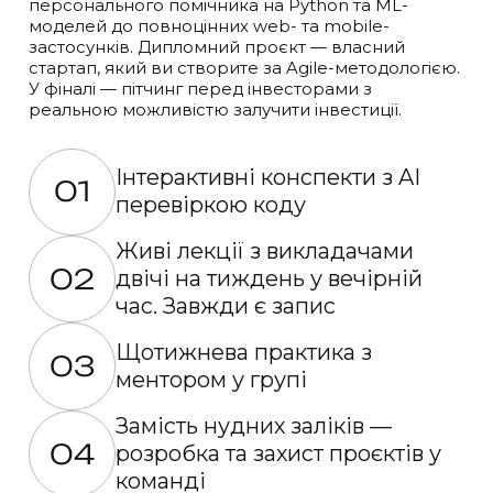
персонального помічника на Python та ML-
моделей до повноцінних web- та mobile-
застосунків. Дипломний проєкт — власний
стартап, який ви створите за Agile-методологією.
У фіналі — пітчинг перед інвесторами з
реальною можливістю залучити інвестиції.
Інтерактивні конспекти
з AI
01
перевіркою коду
Живі лекції з викладачами
02
двічі на тиждень у вечірній
час. Завжди є запис
Щотижнева практика з
03
ментором у групі
Замість нудних заліків —
04
розробка та захист проєктів у
команді