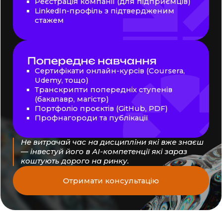
Реєстрація компанії (для підприємців)
LinkedIn-профіль з підтвердженим
стажем
Попереднє навчання
Сертифікати онлайн-курсів (Coursera,
Udemy, тощо)
Транскрипти попередніх ступенів
(бакалавр, магістр)
Портфоліо проєктів (GitHub, PDF)
Профнагороди та публікації
Не витрачай час на дисципліни які вже знаєш
— інвестуй його
в AI-компетенції
які зараз
коштують дорого на ринку.
Отримати консультацію