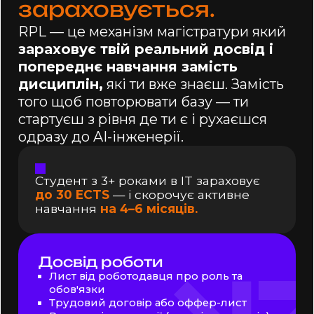
зараховується.
Аудит, тестування або розробка захисту для
Product Marketing
AI-системи в умовах, наближених до
Product Analytics
RPL — це механізм магістратури який
реальності.
Tier 3
зараховує твій реальний досвід і
Market Strategy Capstone: Competitive
попереднє навчання замість
Analysis & Opportunity Framing
дисциплін,
які ти вже знаєш. Замість
Business Case Studies
того щоб повторювати базу — ти
Data Privacy and AI Regulation
Responsible AI Leadership
стартуєш з рівня де ти є і рухаєшся
Дипломна робота
одразу до AI-інженерії.
Створення від ідеї до MVP та фінальний пітч-
дек AI-продукту, який додасте до портфоліо
або запустите як стартап на ринок.
Студент з 3+ роками в IT зараховує
до 30 ECTS
—
і скорочує
активне
навчання
на 4–6 місяців.
Досвід роботи
Лист від роботодавця про роль та
обов'язки
Трудовий договір або оффер-лист