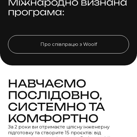
Міжнародно визнана
програма:
Про співпрацю з Woolf
НАВЧАЄМО
ПОСЛІДОВНО,
СИСТЕМНО ТА
КОМФОРТНО
За 2 роки ви отримаєте цілісну інженерну
підготовку та створите 15 проєктів: від