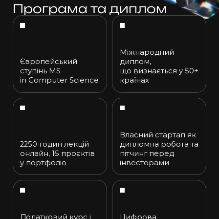
Програма та диплом
Міжнародний
Європейський
диплом,
ступінь MS
що визнається
у 50+
in Computer
Science
країнах
Власний стартап як
2250 годин лекцій
дипломна робота та
онлайн, 15 проєктів
пітчинг перед
у портфоліо
інвесторами
Додатковий курс і
Цифрова