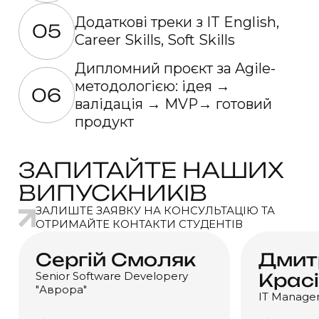
Додаткові треки з IT English,
05
Career Skills, Soft Skills
Дипломний проєкт за Agile-
методологією: ідея →
06
валідація → MVP→ готовий
продукт
ЗАПИТАЙТЕ НАШИХ
ВИПУСКНИКІВ
ЗАЛИШТЕ ЗАЯВКУ НА КОНСУЛЬТАЦІЮ ТА
ОТРИМАЙТЕ КОНТАКТИ СТУДЕНТІВ
Сергій Смоляк
Дмит
Крас
Senior Software Developerу
"Аврора"
IT Manage