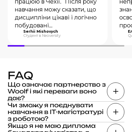
працюю в Чехії. Після року
неп
навчання можу сказати, що
зна
дисципліни цікаві і логічно
осв
побудовані...
про
Serhii Mishovych
Е
Студент в Neoversity
QA
FAQ
Що означає партнерство з
Woolf і які переваги воно
дає?
Наші магістерські програми створені в
Чи зможу я поєднувати
партнерстві з Woolf — закладом вищої
навчання в ІТ-магістратурі
освіти, ліцензованим MFHEA (Malta),
з роботою?
ліцензія № 2019-015. Це міжнародний
Так, оскільки навчання в Neoversity 100%
Якщо я не маю диплома
колегіальний ЗВО — такий само, як
онлайн. Більшість наших студентів