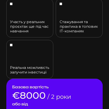
Участь у реальних
Стажування та
проєктах ще під час
практика в топових
навчання
ІТ-компаніях
Реальна можливість
залучити інвестиції
Базова вартість
€8000
/ 2 роки
або від