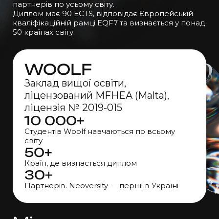
партнерів по усьому світу.
Диплом має 90 ECTS, відповідає Європейській
кваліфікаційній рамці EQF7 та визнається у понад
50 країнах світу.
WOOLF
Заклад вищої освіти,
ліцензований MFHEA (Malta),
ліцензія
№ 2019-015
10 000+
Студентів Woolf навчаються по всьому
світу
50+
Країн, де визнається диплом
30+
Партнерів. Neoversity — перші в Україні