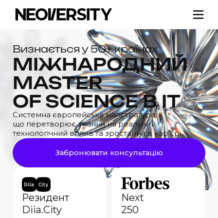
Визнається у 50+ країнах
МІЖНАРОДНИЙ
MASTER
OF SCIENCE
В ІТ
Системна європейська магістратура,
що перетворює
знання на реальний
технологічний вплив та зростання в кар’єрі
Забронювати консультацію
Резидент
Next
Diia.City
250