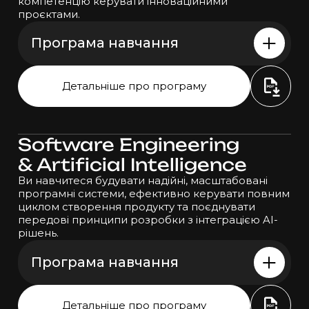
компетенцію керувати інноваційними
проєктами.
Програма навчання
Tier 1
Детальніше про програму
Python Programming: Foundations and
Best Practices
Mathematics for Computer Science and
Introduction to Problem-Solving
Software Engineering
Techniques
Basic Algorithms and Data Structures
& Artificial
Intelligence
Tier 2
Ви навчитеся будувати надійні, масштабовані
Numerical Programming in Python
програмні системи, ефективно керувати повним
Relational Databases: Concepts and
циклом створення продукту та поєднувати
Techniques in Data Analytics
передові принципи розробки з інтеграцією AI-
Machine Learning: Fundamentals and
рішень.
Applications
Visual Analytics for Big Data
Програма навчання
Introduction to Deep Learning
Generative and Agentic AI
Tier 1
Applied Machine Learning: Business Cases
Детальніше про програму
Data Engineering