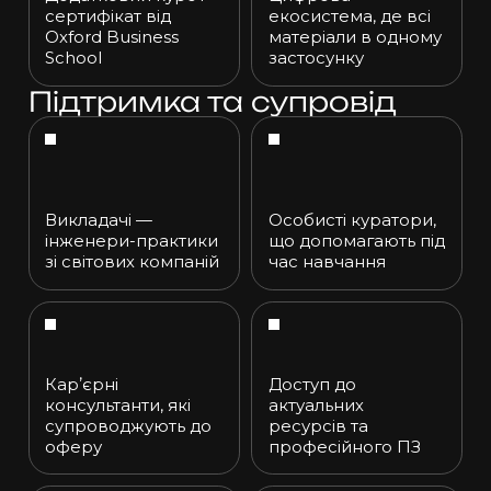
сертифікат від
екосистема, де всі
Oxford Business
матеріали в одному
School
застосунку
Підтримка та супровід
Викладачі —
Особисті куратори,
інженери-практики
що допомагають під
зі світових компаній
час навчання
Карʼєрні
Доступ до
консультанти, які
актуальних
супроводжують до
ресурсів та
оферу
професійного ПЗ