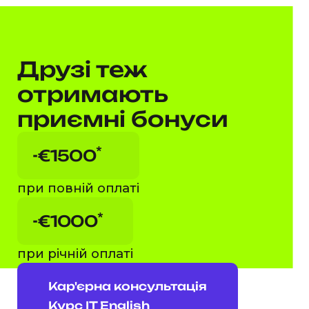
Як це працює
Друзі теж
отримають
приємні бонуси
*
-€1500
при повній оплаті
*
-€1000
при річній оплаті
Це Макс. Він порадив
магістратуру в LinkedIn та
Кар'єрна консультація
розповів більше друзям.
Курс IT English