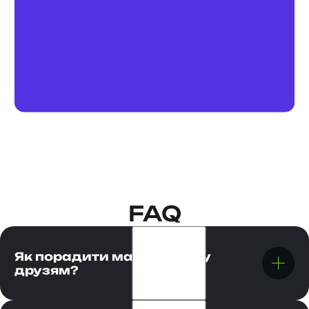
кльовий мерч та допоміг
друзям змінити життя на
краще :)
FAQ
Як порадити магістратуру
друзям?
Натисніть кнопку «Порадити магістратуру» та