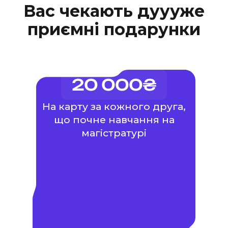
Вас чекають дуууже
приємні подарунки
20 000₴
На карту за кожного друга,
що почне навчання на
магістратурі