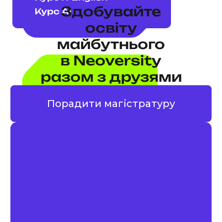
Здобувайте
Курс AI
освіту
майбутнього
в Neoversity
разом з друзями
Колеги Антон та Льоша
Порадити магістратуру
вступили на AI&ML, а
подруга Таня — на HCID.
Макс отримав 80 000 грн,