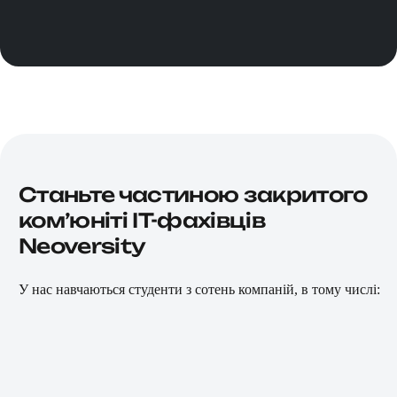
Станьте частиною закритого
комʼюніті IT-фахівців
Neoversity
У нас навчаються студенти з сотень компаній, в тому числі: