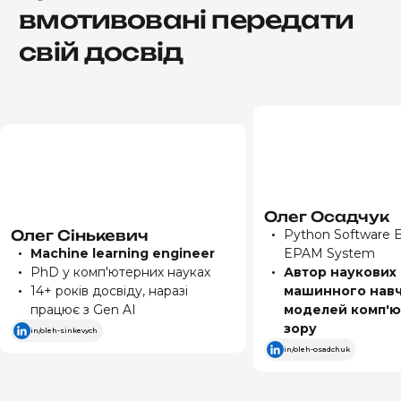
вмотивовані передати
свій досвід
Олег
Осадчук
Олег
Сінькевич
Python Software E
Machine learning engineer
EPAM System
PhD у комп'ютерних науках
Автор наукових 
14+ років досвіду, наразі
машинного навч
працює з Gen AI
моделей комп'
зору
in/oleh-sinkevych
in/oleh-osadchuk