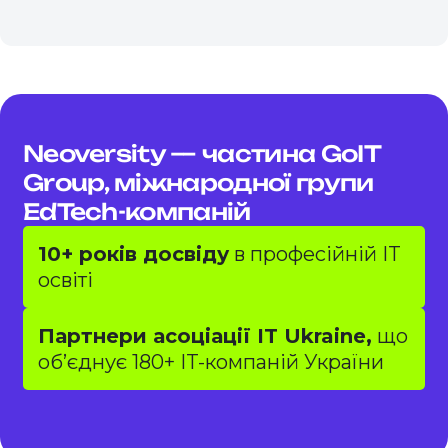
Neoversity — частина GoIT
Group, міжнародної групи
EdTech-компаній
10+ років досвіду
в професійній IT
освіті
Партнери асоціації IT Ukraine,
що
обʼєднує 180+ IT-компаній України