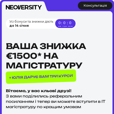
Консультація
Усі бонуси та знижки діють
0
:
0
:
0
до 14 січня
днів
годин
хвилин
ВАША ЗНИЖКА
€1500* НА
МАГІСТРАТУРУ
ДАРУЄ ВАМ ТРИ КУРСИ
ЮЛІЯ
+
Вітаємо, у вас кльові друзі!
З вами поділились реферальним
посиланням і тепер ви можете вступити в IT
магістратуру по кращим умовам