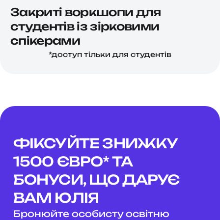
Закриті воркшопи для
студентів із зірковими
спікерами
*доступ тільки для студентів
ФІКСУЙТЕ ЗНИЖКУ
1500 ЄВРО* ТА
БОНУСИ, ЩО ДАРУЄ
ВАМ
ЮЛІЯ
Бронюйте особисту освітню