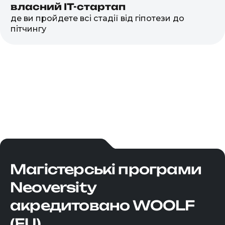
власний IT-стартап
де ви пройдете всі стадії від гіпотези до
пітчингу
Магістерські програми
Neoversity
акредитовано WOOLF
(EU)