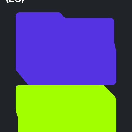
Випускники
отримують
європейський диплом та
можуть працювати в 50+