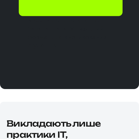
країнах світу
без додаткових
нострифікацій.
Можливість вступу без
бакалаврата.
Унікальний
формат для вмотивованих
студентів
Викладають лише
практики IT,