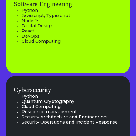
Software Engineering
Python
Javascript, Typescript
Node.Js
Digital Design
React
DevOps
Cloud Computing
Cybersecurity
Python
Quantum Cryptography
Cloud Computing
Resilience management
Security Architecture and Engineering
Security Operations and Incident Response