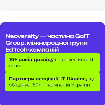
Neoversity — частина GoIT
Group, міжнародної групи
EdTech-компаній
10+ років досвіду
в професійній IT
освіті
Партнери асоціації IT Ukraine,
що
обʼєднує 180+ IT-компаній України