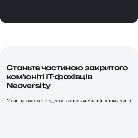
Станьте частиною закритого
комʼюніті IT-фахівців
Neoversity
У нас навчаються студенти з сотень компаній, в тому числі: