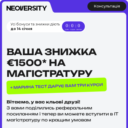
Консультація
Усі бонуси та знижки діють
0
:
0
:
0
до 14 січня
днів
годин
хвилин
ВАША ЗНИЖКА
€1500* НА
МАГІСТРАТУРУ
ДАРУЄ ВАМ ТРИ КУРСИ
МАРИНА ТЕСТ
+
Вітаємо, у вас кльові друзі!
З вами поділились реферальним
посиланням і тепер ви можете вступити в IT
магістратуру по кращим умовам