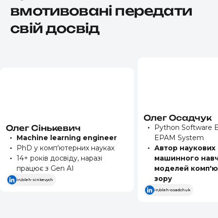
вмотивовані передати
свій досвід
Олег
Осадчук
Олег
Сінькевич
Python Software E
Machine learning engineer
EPAM System
PhD у комп'ютерних науках
Автор наукових 
14+ років досвіду, наразі
машинного навч
працює з Gen AI
моделей комп'
зору
in/oleh-sinkevych
in/oleh-osadchuk