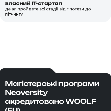
власний IT-стартап
де ви пройдете всі стадії від гіпотези до
пітчингу
Магістерські програми
Neoversity
акредитовано WOOLF
(EU)