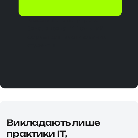
країнах світу
без додаткових
нострифікацій.
Можливість вступу без
бакалаврата.
Унікальний
формат для вмотивованих
студентів
Викладають лише
практики IT,