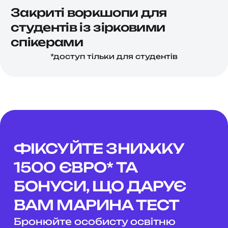
Закриті воркшопи для
студентів із зірковими
спікерами
*доступ тільки для студентів
ФІКСУЙТЕ ЗНИЖКУ
1500 ЄВРО* ТА
БОНУСИ, ЩО ДАРУЄ
ВАМ
МАРИНА ТЕСТ
Бронюйте особисту освітню