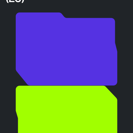
Випускники
отримують
європейський диплом та
можуть працювати в 50+