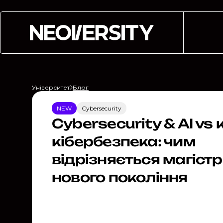
Університет
Блог
NEW
Cybersecurity
Cybersecurity & AI vs
кібербезпека: чим
відрізняється магіст
нового покоління