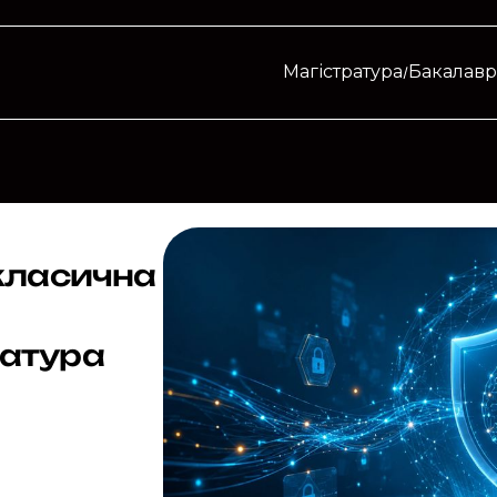
Магістратура
Бакалавр
 класична
ратура