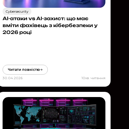
Cybersecurity
AI-атаки vs AI-захист: що має
вміти фахівець з кібербезпеки у
2026 році
Читати повністю
30.04.2026
10
хв. читання