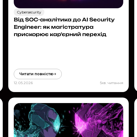
Cybersecurity
Від SOC-аналітика до AI Security
Engineer: як магістратура
прискорює кар'єрний перехід
Читати повністю
12.05.2026
5
хв. читання