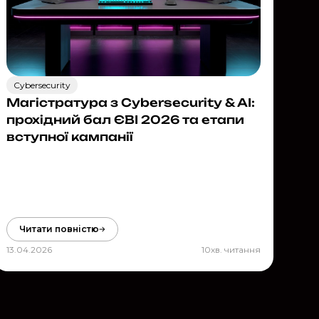
Cybersecurity
Магістратура з Cybersecurity & AI:
прохідний бал ЄВІ 2026 та етапи
вступної кампанії
Читати повністю
13.04.2026
10
хв. читання