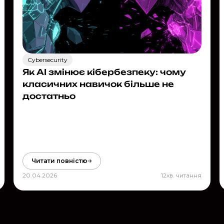
Cybersecurity
Як AI змінює кібербезпеку: чому
класичних навичок більше не
достатньо
Читати повністю
20.04.2026
12
хв. читання