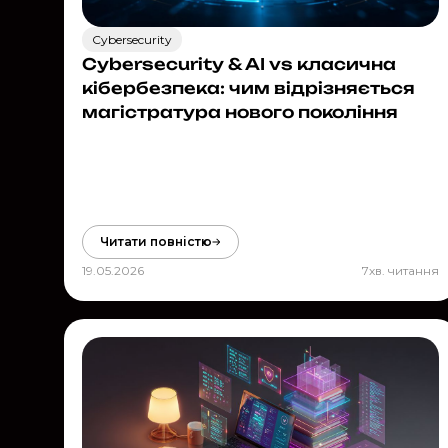
Cybersecurity
Cybersecurity & AI vs класична
кібербезпека: чим відрізняється
магістратура нового покоління
Читати повністю
19.05.2026
7
хв. читання