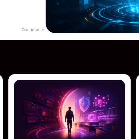
7
хв. читання