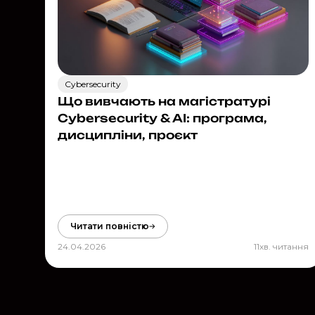
Cybersecurity
Що вивчають на магістратурі
Cybersecurity & AI: програма,
дисципліни, проєкт
Читати повністю
24.04.2026
11
хв. читання