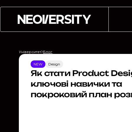
Університет
Блог
NEW
Design
Як стати Product Desi
ключові навички та
покроковий план роз