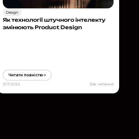
Design
Як технології штучного інтелекту
змінюють Product Design
Читати повністю
21.11.2024
3
хв. читання