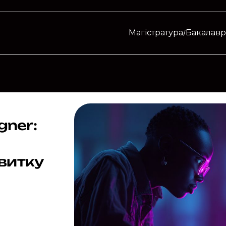
Магістратура
Бакалавр
gner:
витку