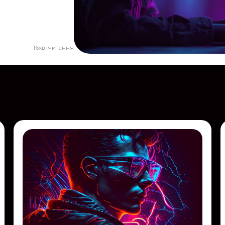
16
хв. читання