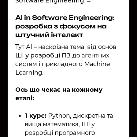
Software Engineering →
AI in Software Engineering:
розробка з фокусом на
штучний інтелект
Тут AI – наскрізна тема: від основ
ШІ у розробці ПЗ
до агентних
систем і прикладного Machine
Learning.
Ось що чекає на кожному
етапі:
1 курс:
Python, дискретна та
вища математика, ШІ у
розробці програмного