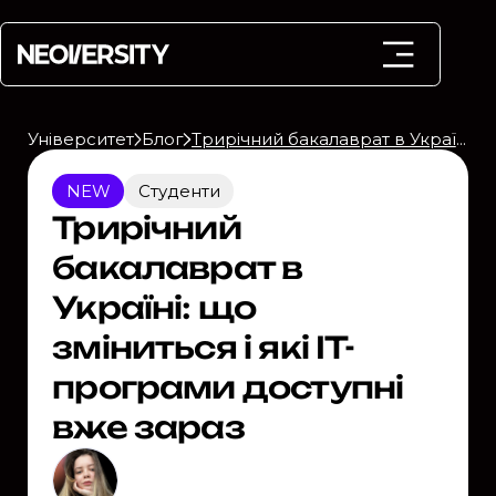
Університет
Блог
Трирічний бакалаврат в Україні: що зміниться і які IT-програми доступні вже зараз
NEW
Студенти
Трирічний
бакалаврат в
Україні: що
зміниться і які IT-
програми доступні
вже зараз