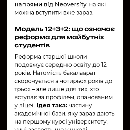
напрями від Neoversity
, на які
можна вступити вже зараз.
Модель 12+3+2: що означає
реформа для майбутніх
студентів
Реформа старшої школи
подовжує середню освіту до 12
років. Натомість бакалаврат
скорочується з чотирьох років до
трьох – але лише для тих, хто
вступає за профілем, опанованим
у ліцеї.
Ідея така:
частину
академічної бази, яку зараз дають
на першому курсі університету,
учні засвоять ще у школі.