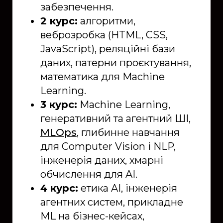
забезпечення.
2 курс:
алгоритми,
веброзробка (HTML, CSS,
JavaScript), реляційні бази
даних, патерни проєктування,
математика для Machine
Learning.
3 курс:
Machine Learning,
генеративний та агентний ШІ,
MLOps
, глибинне навчання
для Computer Vision і NLP,
інженерія даних, хмарні
обчислення для AI.
4 курс:
етика AI, інженерія
агентних систем, прикладне
ML на бізнес-кейсах,