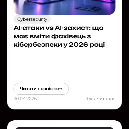
Cybersecurity
AI-атаки vs AI-захист: що
має вміти фахівець з
кібербезпеки у 2026 році
Читати повністю
30.04.2026
10
хв. читання