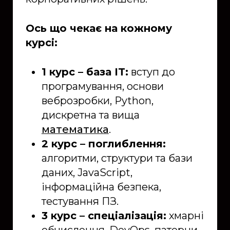
Ось що чекає на кожному
курсі:
1 курс – база IT:
вступ до
програмування, основи
веброзробки, Python,
дискретна та вища
математика
.
2 курс – поглиблення:
алгоритми, структури та бази
даних, JavaScript,
інформаційна безпека,
тестування ПЗ.
3 курс – спеціалізація:
хмарні
обчислення, DevOps, патерни