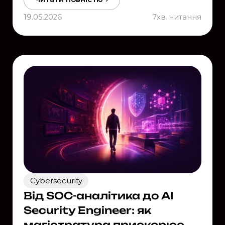
19.05.2026
7
хв. читання
Cybersecurity
Від SOC-аналітика до AI
Security Engineer: як
магістратура прискорює