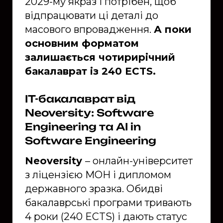
2029-му якраз і потрібен, щоб
відпрацювати ці деталі до
масового впровадження.
А поки
основним форматом
залишається чотирирічний
бакалаврат із 240 ECTS.
IT-бакалаврат від
Neoversity: Software
Engineering та AI in
Software Engineering
Neoversity
– онлайн-університет
з ліцензією МОН і дипломом
державного зразка. Обидві
бакалаврські програми тривають
4 роки (240 ECTS) і дають статус