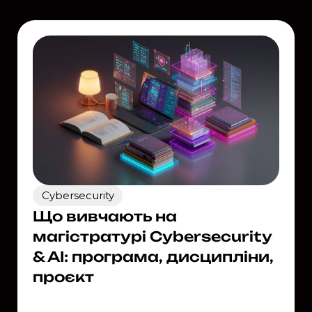
Cybersecurity
Що вивчають на
магістратурі Cybersecurity
& AI: програма, дисципліни,
проєкт