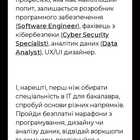
попит, залишається розробник
програмного забезпечення
(
Software Engineer
), фахівець з
кібербезпеки (
Cyber Security
Specialist
), аналітик даних (
Data
Analyst
), UX/UI дизайнер.
І, нарешті, перш ніж обирати
спеціальність в ІТ для бакалавра,
спробуй основи різних напрямків.
Пройди безплатні марафони з
програмування, дизайну чи
аналізу даних, відвідай воркшопи
та семінари, поспілкуйся з