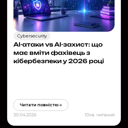
Cybersecurity
AI-атаки vs AI-захист: що
має вміти фахівець з
кібербезпеки у 2026 році
Читати повністю
30.04.2026
10
хв. читання