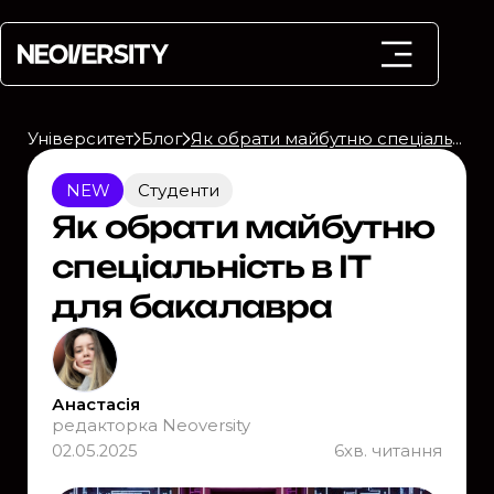
Університет
Блог
Як обрати майбутню спеціальність в IT для бакалавра
NEW
Студенти
Як обрати майбутню
спеціальність в IT
для бакалавра
Анастасія
редакторка Neoversity
02.05.2025
6
хв. читання