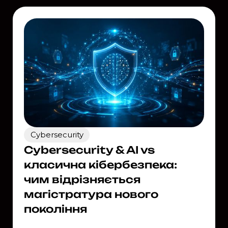
Cybersecurity
Cybersecurity & AI vs
класична кібербезпека:
чим відрізняється
магістратура нового
покоління