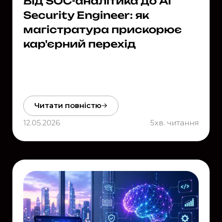
Від SOC-аналітика до AI
Security Engineer: як
магістратура прискорює
кар'єрний перехід
Читати повністю
12.05.2026
5
хв. читання