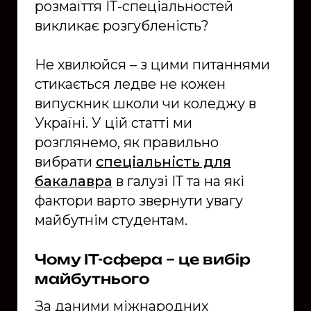
розмаїття ІТ-спеціальностей
викликає розгубленість?
Не хвилюйся – з цими питаннями
стикається ледве не кожен
випускник школи чи коледжу в
Україні. У цій статті ми
розглянемо, як правильно
вибрати
спеціальність для
бакалавра
в галузі ІТ та на які
фактори варто звернути увагу
майбутнім студентам.
Чому ІТ-сфера – це вибір
майбутнього
За даними міжнародних