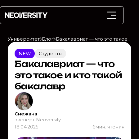
Университет
Блог
Бакалавриат — что это такое и кто такой бакалавр
NEW
Студенты
Бакалавриат — что
это такое и кто такой
бакалавр
Снежана
эксперт Neoversity
18.04.2025
6
мин. чтения