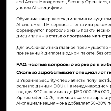
and Access Management, Security Operations
учетом AI-специфики.
Обучение завершается дипломным аудитом 
AI-системы: LLM-сервиса, агента или реком
формируется портфолио из 15 практических
дисциплин – в
статье о программе магистр
Для SOC-аналитика главное преимущество 
признанный диплом в одном пакете, без отр
FAQ: частые вопросы о карьере в ки
Сколько зарабатывает специалист п
В Украине Security-специалисты получают $2
роли (по данным DOU). На международном р
год для SOC-аналитика до $150 000–184 000 дл
ZipRecruiter, 2026). Больше всего на зарпл
AI-специализация – она добавляет 50–80% 