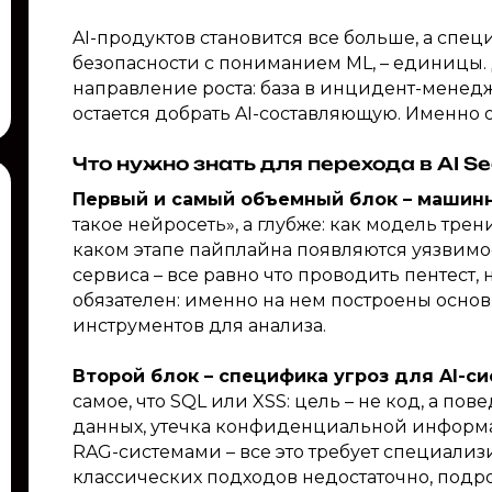
AI-продуктов становится все больше, а спец
безопасности с пониманием ML, – единицы.
направление роста: база в инцидент-менедж
остается добрать AI-составляющую. Именно 
Что нужно знать для перехода в AI Se
Первый и самый объемный блок – машинн
такое нейросеть», а глубже: как модель трен
каком этапе пайплайна появляются уязвимост
сервиса – все равно что проводить пентест, 
обязателен: именно на нем построены осн
инструментов для анализа.
Второй блок – специфика угроз для AI-си
самое, что SQL или XSS: цель – не код, а п
данных, утечка конфиденциальной информа
RAG-системами – все это требует специали
классических подходов недостаточно, подр