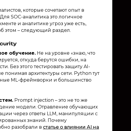
иалистов, которые сочетают опыт в
 Для SOC-аналитика это логичное
менте и аналитике угроз уже есть,
об этом – следующий раздел.
curity
ое обучение.
Не на уровне «знаю, что
ируется, откуда берутся ошибки, на
и. Без этого тестировать защиту AI-
не понимая архитектуры сети. Python тут
овные ML-фреймворки и большинство
стем.
Prompt injection – это не то же
оведение модели. Отравление обучающих
ции через ответы LLM, манипуляции с
зированных знаний. Почему
обно разобрали в
статье о влиянии AI на