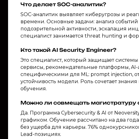
Что делает SOC-аналитик?
SOC-аналитик выявляет киберугрозы и реаг
времени. Основные задачи: анализ событий 
подозрительной активности, эскалация инц
специалист занимается threat hunting и фо
Кто такой AI Security Engineer?
Это специалист, который защищает системы 
сервисы, рекомендательные платформы, AI-а
специфическими для ML: prompt injection, о
устойчивость модели. Роль сочетает знани
обучения.
Можно ли совмещать магистратуру 
Да. Программа Cybersecurity & AI от Neovers
графиком. Обучение рассчитано на два года
без ущерба для карьеры. 76% однокурсников 
Lead-позициях.