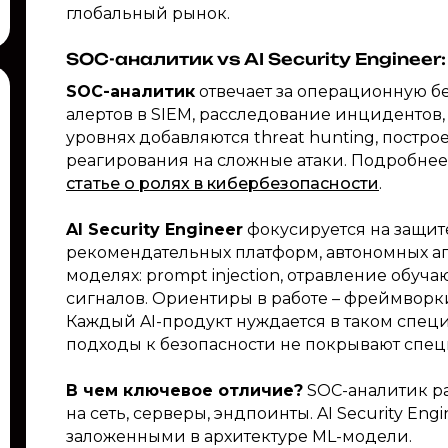
глобальный рынок.
SOC-аналитик vs AI Security Engineer
SOC-аналитик
отвечает за операционную б
алертов в SIEM, расследование инцидентов,
уровнях добавляются threat hunting, пост
реагирования на сложные атаки. Подробнее 
статье о ролях в кибербезопасности
.
AI Security Engineer
фокусируется на защите
рекомендательных платформ, автономных аг
моделях: prompt injection, отравление обу
сигналов. Ориентиры в работе – фреймворки
Каждый AI-продукт нуждается в таком специ
подходы к безопасности не покрывают спе
В чем ключевое отличие?
SOC-аналитик ра
на сеть, серверы, эндпоинты. AI Security Eng
заложенными в архитектуре ML-модели.