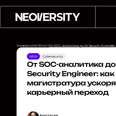
Университет
Блог
От SOC-аналитика до AI Security Engine
NEW
Cybersecurity
От SOC-аналитика до
Security Engineer: как
магистратура ускоря
карьерный переход
Анастасия