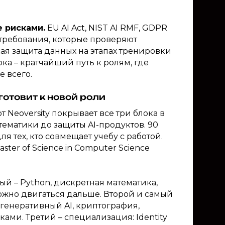
е рисками.
EU AI Act, NIST AI RMF, GDPR
а требования, которые проверяют
ая защита данных на этапах тренировки
ка – кратчайший путь к ролям, где
е всего.
готовит к новой роли
т Neoversity покрывает все три блока в
тематики до защиты AI-продуктов. 90
ля тех, кто совмещает учебу с работой.
er of Science in Computer Science
й – Python, дискретная математика,
ожно двигаться дальше. Второй и самый
, генеративный AI, криптография,
ами. Третий – специализация: Identity