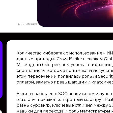
5
мин. чтения
Количество кибератак с использованием ИИ 
данные приводит CrowdStrike в свежем Glob
ML-модели быстрее, чем успевают их защища
специалисты, которые понимают и искусстве
этом пересечении появилась роль AI Securit
оплатой, заметно превышающими классичес
Если ты работаешь SOC-аналитиком и чувству
эта статья покажет конкретный маршрут. Ра
разных уровнях, ключевые отличия между SOC
навыки для перехода и роль
магистратуры
к