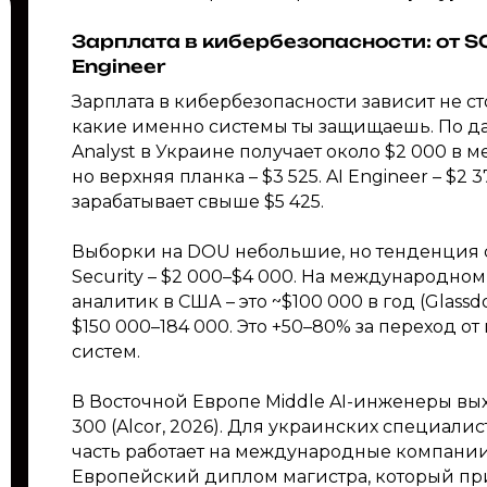
Зарплата в кибербезопасности: от SO
Engineer
Зарплата в кибербезопасности зависит не стол
какие именно системы ты защищаешь. По да
Analyst в Украине получает около $2 000 в ме
но верхняя планка – $3 525. AI Engineer – $2
зарабатывает свыше $5 425.
Выборки на DOU небольшие, но тенденция со
Security – $2 000–$4 000. На международно
аналитик в США – это ~$100 000 в год (Glassdoo
$150 000–184 000. Это +50–80% за переход о
систем.
В Восточной Европе Middle AI-инженеры выход
300 (Alcor, 2026). Для украинских специали
часть работает на международные компании
Европейский диплом магистра, который приз