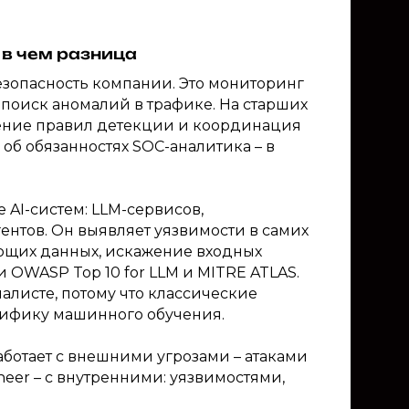
: в чем разница
езопасность компании. Это мониторинг
 поиск аномалий в трафике. На старших
роение правил детекции и координация
об обязанностях SOC-аналитика – в
 AI-систем: LLM-сервисов,
ентов. Он выявляет уязвимости в самих
чающих данных, искажение входных
 OWASP Top 10 for LLM и MITRE ATLAS.
алисте, потому что классические
цифику машинного обучения.
ботает с внешними угрозами – атаками
ineer – с внутренними: уязвимостями,