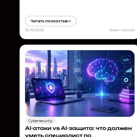
Читать полностью
12.05.2026
5
мин. чтения
Cybersecurity
AI-атаки vs AI-защита: что должен
уметь специалист по