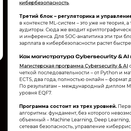
кибербезопасность
.
Третий блок – регуляторика и управлени
в контексте ML-систем – это уже не теория, 
аудиторы. Сюда же входит криптографическ
и инференса. Для SOC-аналитика эти три бло
зарплата в кибербезопасности растет быстре
Как магистратура Cybersecurity & AI 
Магистерская программа Cybersecurity & AI
о
четкой последовательности – от Python и ма
ECTS, два года, полностью онлайн – формат д
По результатам – международный диплом Mast
уровня EQF7.
Программа состоит из трех уровней.
Первы
алгоритмы: фундамент, без которого невозм
объемный – Machine Learning, Deep Learning
сетевая безопасность, управление киберриск