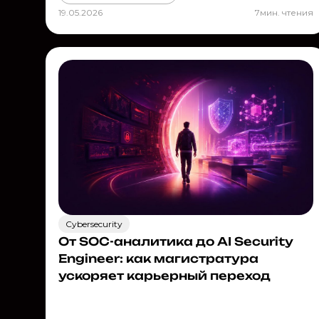
19.05.2026
7
мин. чтения
Cybersecurity
От SOC-аналитика до AI Security
Engineer: как магистратура
ускоряет карьерный переход