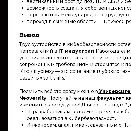
вертикальный рост до позиций CISO и Secu
возможность создания собственных конс
перспективы международного трудоустр
переход в смежные области — DevSecOps и
Вывод
Трудоустройство в кибербезопасности оста
направлений в
IT-индустрии
. Работодател
условия и инвестировать в развитие специа
современным требованиям и стремятся к п
Ключ к успеху — это сочетание глубоких тех
развитых soft skills.
Получить всё это сразу можно в
Университе
Neoversity
. Поступайте на наш
факультет к
изменить своё будущее! Для кого он подой
IT-разработчикам, которые стремятся к 
реализоваться в кибербезопасности.
Инженерам, аналитикам, связанным с IT,