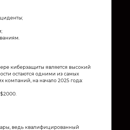
нциденты;
;
ованиям.
фере киберзащиты является высокий
ности остаются одними из самых
х компаний, на начало 2025 года:
 $2000.
орары, ведь квалифицированный