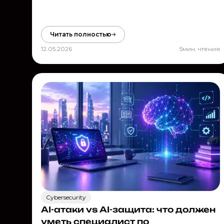
Читать полностью
12.05.2026
5
мин. чтения
Cybersecurity
AI-атаки vs AI-защита: что должен
уметь специалист по