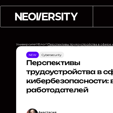
Университет
Блог
Перспективы трудоустройства в сфере 
NEW
Cybersecurity
Перспективы
трудоустройства в с
кибербезопасности: 
работодателей
Анастасия