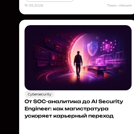
19.05.2026
7
мин. чтения
Cybersecurity
От SOC-аналитика до AI Security
Engineer: как магистратура
ускоряет карьерный переход