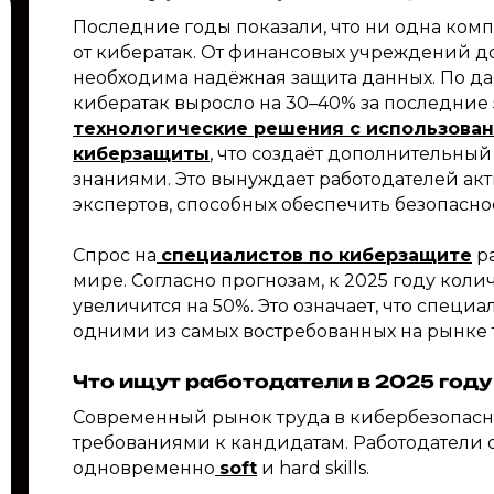
Последние годы показали, что ни одна комп
от кибератак. От финансовых учреждений 
необходима надёжная защита данных. По д
кибератак выросло на 30–40% за последние 5
технологические решения с использован
киберзащиты
, что создаёт дополнительны
знаниями. Это вынуждает работодателей а
экспертов, способных обеспечить безопасн
Спрос на
специалистов по киберзащите
ра
мире. Согласно прогнозам, к 2025 году коли
увеличится на 50%. Это означает, что специа
одними из самых востребованных на рынке т
Что ищут работодатели в 2025 году
Современный рынок труда в кибербезопас
требованиями к кандидатам. Работодатели
одновременно
soft
и hard skills.