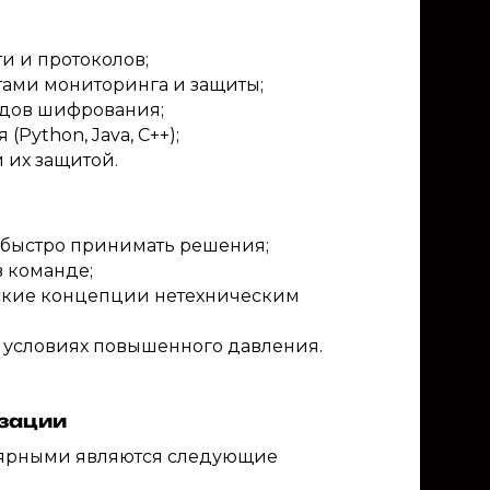
и и протоколов;
ами мониторинга и защиты;
одов шифрования;
ython, Java, C++);
 их защитой.
 быстро принимать решения;
в команде;
еские концепции нетехническим
в условиях повышенного давления.
зации
лярными являются следующие