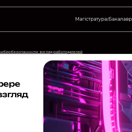
Магістратура
Бакалавр
кибербезопасности: взгляд работодателей
фере
взгляд