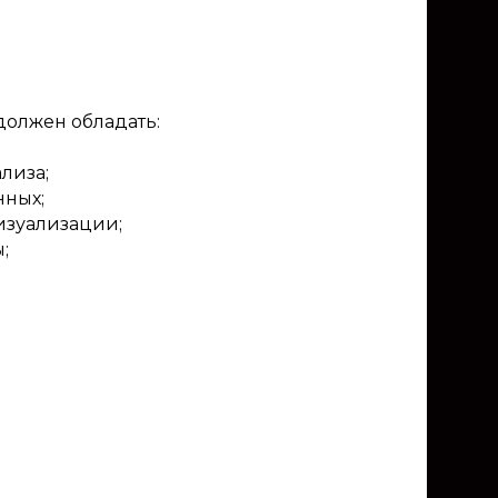
должен обладать:
лиза;
нных;
изуализации;
;