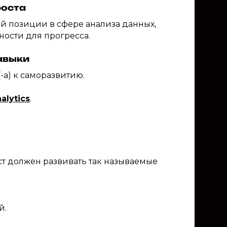
роста
ой позиции в сфере анализа данных,
ности для прогресса.
авыки
-а) к саморазвитию.
alytics
.
ст должен развивать так называемые
й.