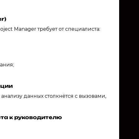
r)
Project Manager требует от специалиста:
ания;
иции
 анализу данных столкнётся с вызовами,
ста к руководителю