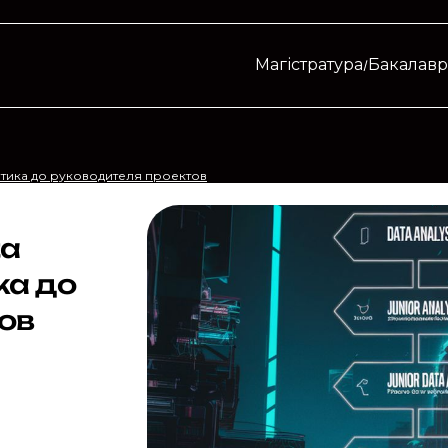
Магістратура
Бакалавр
алитика до руководителя проектов
ta
ка до
ов