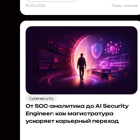
19.05.2026
7
мин. чтения
Cybersecurity
От SOC-аналитика до AI Security
Engineer: как магистратура
ускоряет карьерный переход