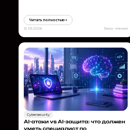
Читать полностью
12.05.2026
5
мин. чтения
Cybersecurity
AI-атаки vs AI-защита: что должен
уметь специалист по