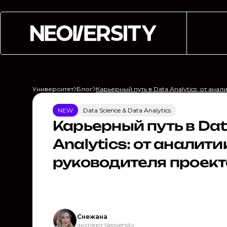
Университет
Блог
Карьерный путь в Data Analytics: от ан
NEW
Data Science & Data Analytics
Карьерный путь в Da
Analytics: от аналити
руководителя проект
Снежана
эксперт Neoversity