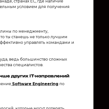
анаде, странах ЕС, где наличие
ательным условием для получения
лины по менеджменту,
что ты станешь не только лучшим
эффективно управлять командами и
руда, ведь большинство сложных
ества специалистов.
ше других IT-направлений
ление
Software Engineering
по
логий, которые могут потерять