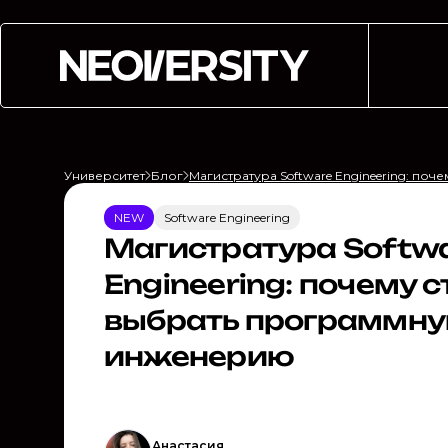
Университет
Блог
Магистратура Software Engineering: по
NEW
Software Engineering
Магистратура Softw
Engineering: почему с
выбрать программн
инженерию
Анастасия