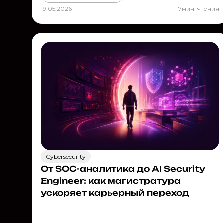
19.05.2026
7
мин. чтения
Cybersecurity
От SOC-аналитика до AI Security
Engineer: как магистратура
ускоряет карьерный переход