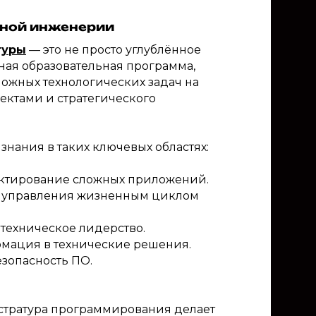
мной инженерии
туры
— это не просто углублённое
ная образовательная программа,
ложных технологических задач на
ектами и стратегического
нания в таких ключевых областях:
ектирование сложных приложений.
и управления жизненным циклом
техническое лидерство.
рмация в технические решения.
езопасность ПО.
истратура программирования делает