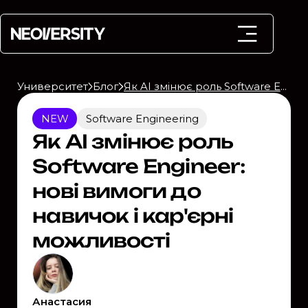
Университет
Блог
Як AI змінює роль Software Engineer: нові вимоги до навичок і кар'єрні можливості
NEW
Software Engineering
Як AI змінює роль
Software Engineer:
нові вимоги до
навичок і кар'єрні
можливості
Анастасия