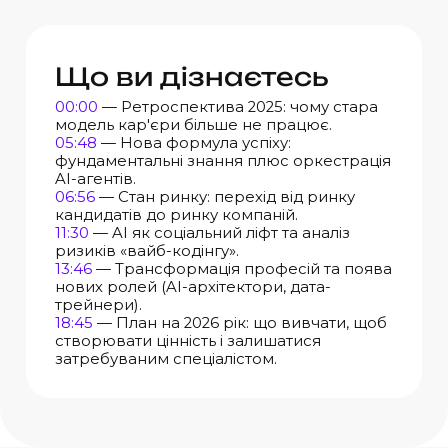
Що ви дізнаєтесь
00:00
— Ретроспектива 2025: чому стара
модель кар'єри більше не працює.
05:48
— Нова формула успіху:
фундаментальні знання плюс оркестрація
AI-агентів.
06:56
— Стан ринку: перехід від ринку
кандидатів до ринку компаній.
11:30
— AI як соціальний ліфт та аналіз
ризиків «вайб-кодінгу».
13:46
— Трансформація професій та поява
нових ролей (AI-архітектори, дата-
трейнери).
18:45
— План на 2026 рік: що вивчати, щоб
створювати цінність і залишатися
затребуваним спеціалістом.