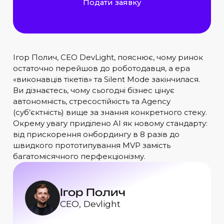
Подати заявку
Ігор Полич, CEO DevLight, пояснює, чому ринок
остаточно перейшов до роботодавця, а ера
«виконавців тікетів» та Silent Mode закінчилася.
Ви дізнаєтесь, чому сьогодні бізнес цінує
автономність, стресостійкість та Agency
(суб’єктність) вище за знання конкретного стеку.
Окрему увагу приділено AI як новому стандарту:
від прискорення онбордингу в 8 разів до
швидкого прототипування MVP замість
багатомісячного перфекціонізму.
Ігор Полич
СЕО, Devlight