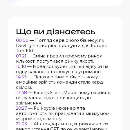
Що ви дізнаєтесь
00:00
— Погляд сервісного бізнесу: як
DevLight створює продукти для Forbes
Top 100.
07:21
— Зміна правил гри: чому ринок
кількості поступився ринку якості.
10:10
— Нова конкуренція: 183 відгуки на
одну вакансію та фокус на утриманні.
14:53
— Психологічна стійкість: чому
емоційна зрілість команди стала хард-
скілом.
17:48
— Кінець Silent Mode: чому пасивне
очікування задач призводить до
звільнення.
20:27
— Full-cycle інженерія та
автономність: як працювати з мінімумом
мікроменеджменту.
22:03
— AI-стандарти: від «прихованого»
використання GPT до очікуваної норми