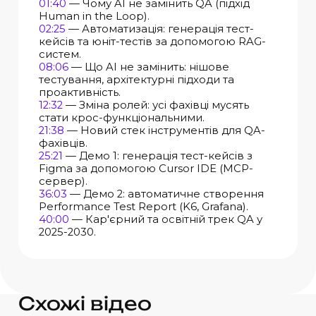
01:40
— Чому AI не замінить QA (підхід
Human in the Loop).
02:25
— Автоматизація: генерація тест-
кейсів та юніт-тестів за допомогою RAG-
систем.
08:06
— Що AI не замінить: нішове
тестування, архітектурні підходи та
проактивність.
12:32
— Зміна ролей: усі фахівці мусять
стати крос-функціональними.
21:38
— Новий стек інструментів для QA-
фахівців.
25:21
— Демо 1: генерація тест-кейсів з
Figma за допомогою Cursor IDE (MCP-
сервер).
36:03
— Демо 2: автоматичне створення
Performance Test Report (K6, Grafana).
40:00
— Кар'єрний та освітній трек QA у
2025-2030.
Схожі відео