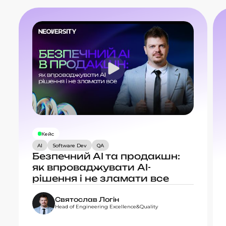
Кейс
AI
Software Dev
QA
Безпечний АІ та продакшн:
як впроваджувати AI-
рішення і не зламати все
Святослав Логін
Head of Engineering Excellence&Quality