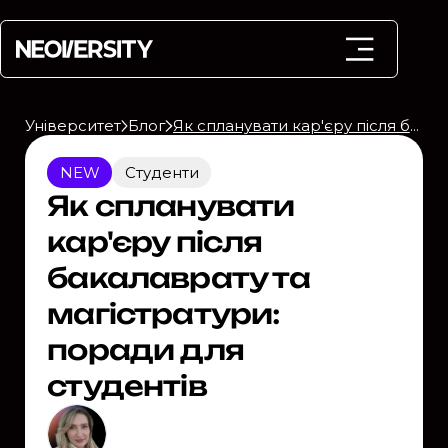
Університет
Блог
Як спланувати кар'єру після бакалаврату та магістратури: поради для студентів
NEW
Студенти
Як спланувати
кар'єру після
бакалаврату та
магістратури:
поради для
студентів