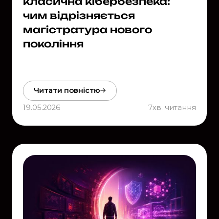
класична кібербезпека:
чим відрізняється
магістратура нового
покоління
Читати повністю
19.05.2026
7
хв. читання