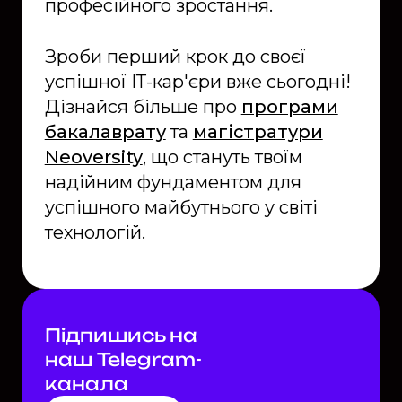
професійного зростання.
Зроби перший крок до своєї
успішної ІТ-кар'єри вже сьогодні!
Дізнайся більше про
програми
бакалаврату
та
магістратури
Neoversity
, що стануть твоїм
надійним фундаментом для
успішного майбутнього у світі
технологій.
Підпишись на
наш Telegram-
каналa