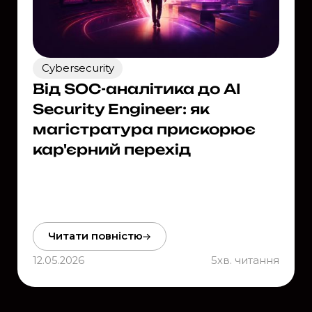
Cybersecurity
Від SOC-аналітика до AI
Security Engineer: як
магістратура прискорює
кар'єрний перехід
Читати повністю
12.05.2026
5
хв. читання