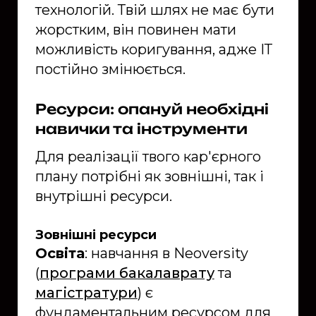
технологій. Твій шлях не має бути
жорстким, він повинен мати
можливість коригування, адже ІТ
постійно змінюється.
Ресурси: опануй необхідні
навички та інструменти
Для реалізації твого кар'єрного
плану потрібні як зовнішні, так і
внутрішні ресурси.
Зовнішні ресурси
Освіта
: навчання в Neoversity
(
програми бакалаврату
та
магістратури
) є
фундаментальним ресурсом для