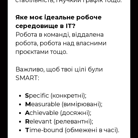
Яке моє ідеальне робоче
середовище в ІТ?
Робота в команді, віддалена
робота, робота над власними
проєктами тощо.
Важливо, щоб твої цілі були
SMART:
S
pecific (конкретні);
M
easurable (вимірювані);
A
chievable (досяжні);
R
elevant (релевантні);
T
ime-bound (обмежені в часі).