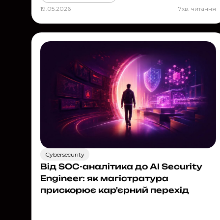
19.05.2026
7
хв. читання
Cybersecurity
Від SOC-аналітика до AI Security
Engineer: як магістратура
прискорює кар'єрний перехід