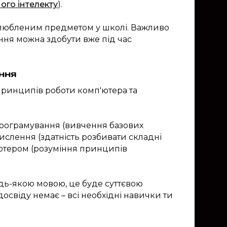
ого інтелекту
).
 улюбленим предметом у школі. Важливо
ання можна здобути вже під час
ння
принципів роботи комп'ютера та
рограмування (вивчення базових
мислення (здатність розбивати складні
'ютером (розуміння принципів
дь-якою мовою, це буде суттєвою
освіду немає – всі необхідні навички ти