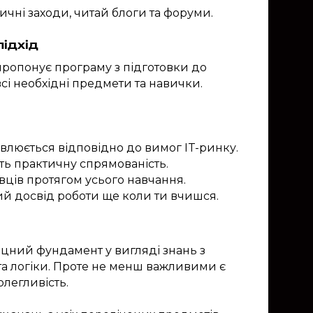
тичні заходи, читай блоги та форуми.
підхід
ропонує програму з підготовки до
всі необхідні предмети та навички.
овлюється відповідно до вимог IT-ринку.
ють практичну спрямованість.
вців протягом усього навчання.
й досвід роботи ще коли ти вчишся.
цний фундамент у вигляді знань з
та логіки. Проте не менш важливими є
олегливість.