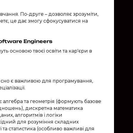
вчання. По-друге – дозволяє зрозуміти,
ретє, це дає змогу сфокусуватися на
oftware Engineers
ть основою твоєї освіти та кар'єри в
ійсно є важливою для програмування,
ціалізації.
лгебра та геометрія (формують базове
ідношень), дискретна математика
них, алгоритмів і логіки
хідний для розуміння складних
ті та статистика (особливо важливі для