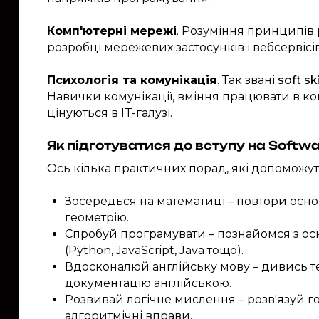
Комп'ютерні мережі
. Розуміння принципів
розробці мережевих застосунків і вебсервісів
Психологія та комунікація
. Так звані
soft ski
Навички комунікації, вміння працювати в ко
цінуються в IT-галузі.
Як підготуватися до вступу на Softwa
Ось кілька практичних порад, які допоможуть
Зосередься на математиці – повтори основ
геометрію.
Спробуй програмувати – познайомся з о
(Python, JavaScript, Java тощо).
Вдосконалюй англійську мову – дивись техн
документацію англійською.
Розвивай логічне мислення – розв'язуй го
алгоритмічні вправи.