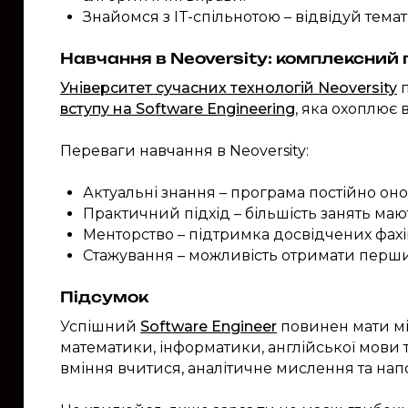
Знайомся з IT-спільнотою – відвідуй тема
Навчання в Neoversity: комплексний 
Університет сучасних технологій Neoversity
п
вступу на Software Engineering
, яка охоплює 
Переваги навчання в Neoversity:
Актуальні знання – програма постійно он
Практичний підхід – більшість занять ма
Менторство – підтримка досвідчених фахі
Стажування – можливість отримати перши
Підсумок
Успішний
Software Engineer
повинен мати мі
математики, інформатики, англійської мови 
вміння вчитися, аналітичне мислення та нап