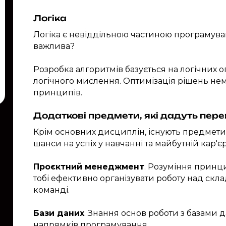
Логіка
Логіка є невіддільною частиною програмуванн
важлива?
Розробка алгоритмів базується на логічних 
логічного мислення. Оптимізація рішень не
принципів.
Додаткові предмети, які дадуть пере
Крім основних дисциплін, існують предмети,
шанси на успіх у навчанні та майбутній кар'єр
Проєктний менеджмент
. Розуміння принц
тобі ефективно організувати роботу над ск
команді.
Бази даних
. Знання основ роботи з базами 
напрямків програмування.