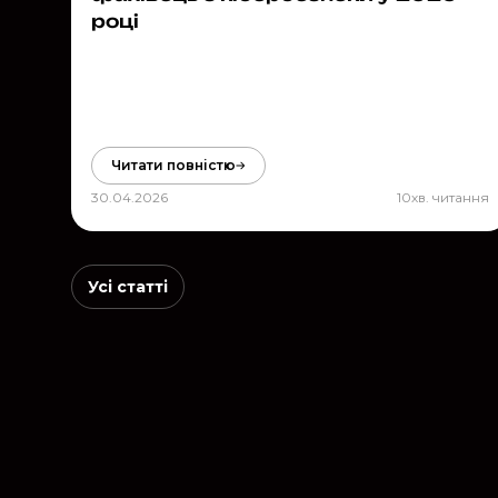
році
Читати повністю
30.04.2026
10
хв. читання
Усі статті