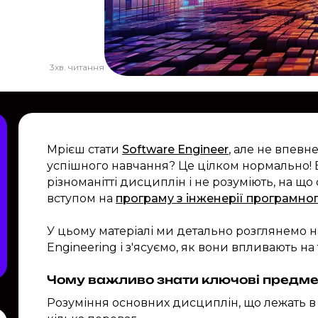
3
хв. читання
Мрієш стати
Software Engineer
, але не впевн
успішного навчання? Це цілком нормально! Баг
різноманітті дисциплін і не розуміють, на щ
вступом на
програму з інженерії програмно
У цьому матеріалі ми детально розглянемо 
Engineering і з'ясуємо, як вони впливають н
Чому важливо знати ключові предме
Розуміння основних дисциплін, що лежать в