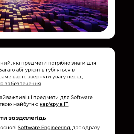
ений, які предмети потрібно знати для
ато абітурієнтів гублять­ся в
о саме варто звернути увагу перед
го забезпечення
.
найважливіші предмети для Software
а твою майбутню
кар'єру в IT
.
ти заздалегідь
 основі
Software Engineering
, дає одразу