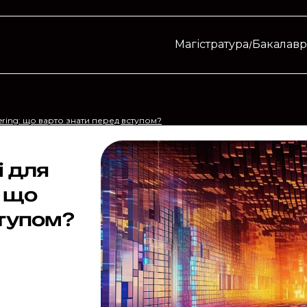
Магістратура
Бакалавр
ering: що варто знати перед вступом?
і для
: що
ступом?