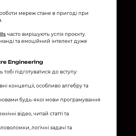
 роботи мереж стане в пригоді при
.
lls
часто вирішують успіх проєкту.
манді та емоційний інтелект дуже
re Engineering
 тобі підготуватися до вступу:
ні концепції, особливо алгебру та
сновами будь-якої мови програмування
ічні відео, читай статті та
ловоломки, логічні задачі та