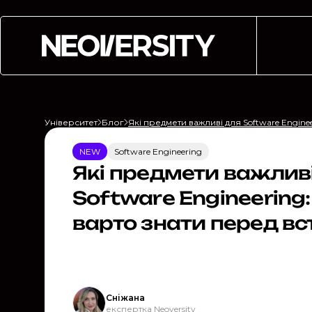
Університет
Блог
Які предмети важливі для Software Engine
NEW
Software Engineering
Які предмети важлив
Software Engineering
варто знати перед в
Сніжана
експертка Neoversity