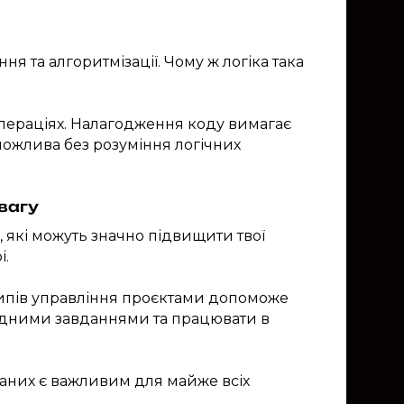
я та алгоритмізації. Чому ж логіка така
операціях. Налагодження коду вимагає
можлива без розуміння логічних
вагу
 які можуть значно підвищити твої
і.
ипів управління проєктами допоможе
ладними завданнями та працювати в
даних є важливим для майже всіх