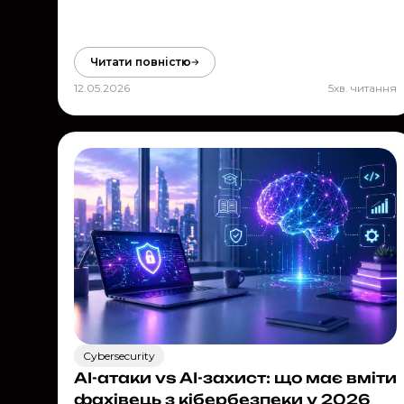
Читати повністю
12.05.2026
5
хв. читання
Cybersecurity
AI-атаки vs AI-захист: що має вміти
фахівець з кібербезпеки у 2026