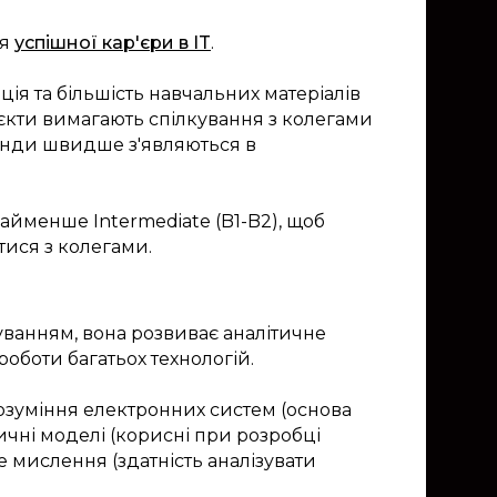
ля
успішної кар'єри в IT
.
ія та більшість навчальних матеріалів
єкти вимагають спілкування з колегами
 тренди швидше з'являються в
айменше Intermediate (B1-B2), щоб
тися з колегами.
уванням, вона розвиває аналітичне
оботи багатьох технологій.
зуміння електронних систем (основа
ичні моделі (корисні при розробці
е мислення (здатність аналізувати