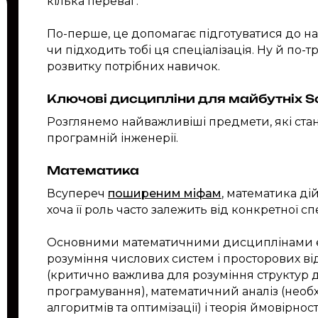
кілька переваг.
По-перше, це допомагає підготуватися до на
чи підходить тобі ця спеціалізація. Ну й по-т
розвитку потрібних навичок.
Ключові дисципліни для майбутніх S
Розглянемо найважливіші предмети, які стану
програмній інженерії.
Математика
Всупереч
поширеним міфам
, математика д
хоча її роль часто залежить від конкретної спе
Основними математичними дисциплінами є а
розуміння числових систем і просторових в
(критично важлива для розуміння структур да
програмування), математичний аналіз (необ
алгоритмів та оптимізації) і теорія ймовірнос