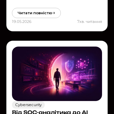
Читати повністю
19.05.2026
7
хв. читання
Cybersecurity
Від SOC-аналітика до AI