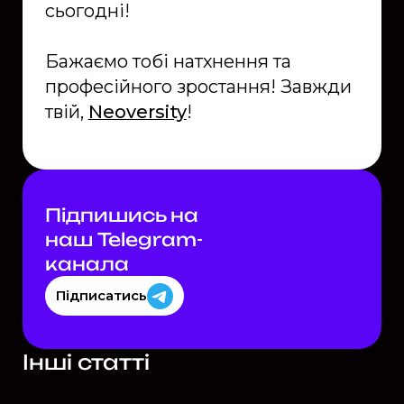
сьогодні!
Бажаємо тобі натхнення та
професійного зростання! Завжди
твій,
Neoversity
!
Підпишись на
наш Telegram-
каналa
Підписатись
Інші статті