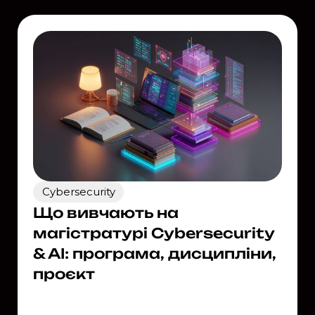
Cybersecurity
Що вивчають на
магістратурі Cybersecurity
& AI: програма, дисципліни,
проєкт