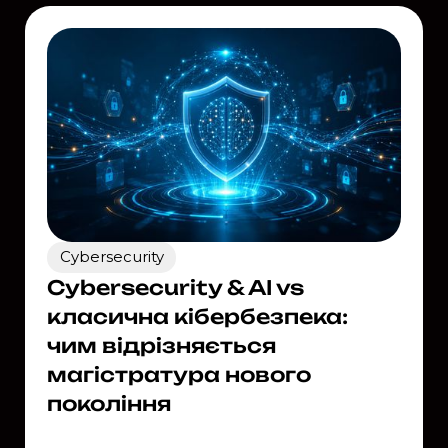
Cybersecurity
Cybersecurity & AI vs
класична кібербезпека:
чим відрізняється
магістратура нового
покоління