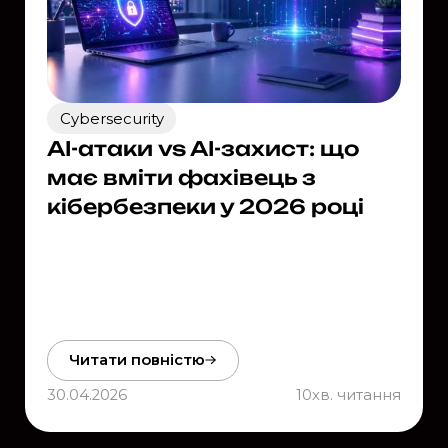
Cybersecurity
AI-атаки vs AI-захист: що
має вміти фахівець з
кібербезпеки у 2026 році
Читати повністю
30.04.2026
10
хв. читання