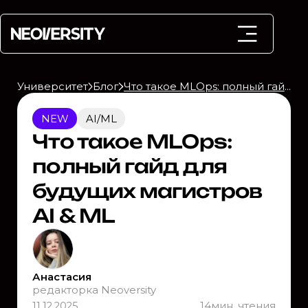
Университет
Блог
Что такое MLOps: полный гайд для будущих магистров AI & ML
NEW
AI/ML
Что такое MLOps:
полный гайд для
будущих магистров
AI & ML
Анастасия
редакторка Neoversity
11.12.2025
14
мин. чтения