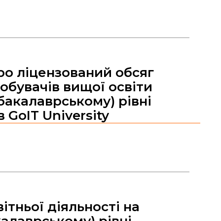
ро ліцензований обсяг
обувачів вищої освіти
бакалаврському) рівні
 GoIT University
ітньої діяльності на
алаврському) рівні