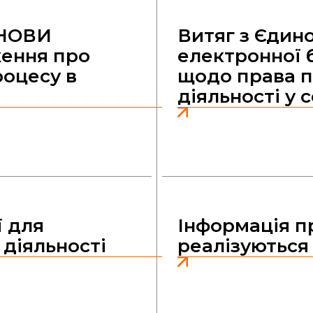
АНОВИ
Витяг з Єдин
ження про
електронної б
роцесу в
щодо права п
діяльності у 
ї для
Інформація п
 діяльності
реалізуються 