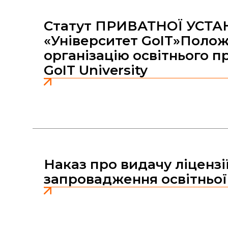
Статут ПРИВАТНОЇ УСТ
«Університет GoIT»Поло
організацію освітнього п
GoIT University
Наказ про видачу ліцензі
запровадження освітньої