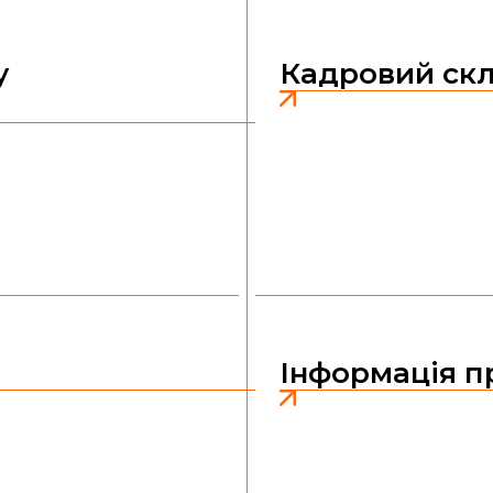
у
Кадровий скл
Інформація п