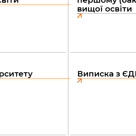
вищої освіти
ерситету
Виписка з Є