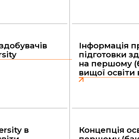
 здобувачів
Інформація п
sity
підготовки зд
на першому (
вищої освіти в
rsity в
Концепція осв
світи
першому (бак