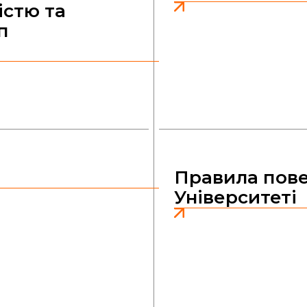
істю та
п
Правила пове
Університеті