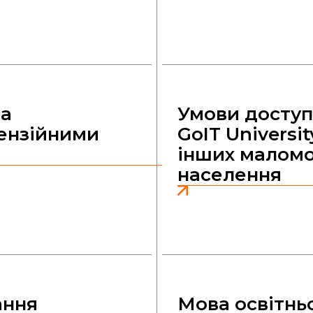
за
Умови доступ
ензійними
GoIT Universit
інших маломо
населення
ання
Мова освітнь